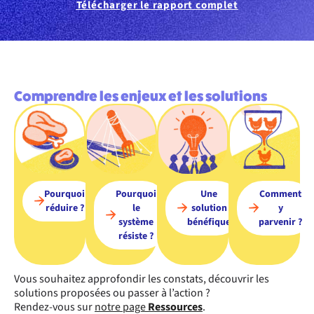
Télécharger le rapport complet
Comprendre les enjeux et les solutions
Pourquoi
Pourquoi
Une
Comment
réduire ?
le
solution
y
système
bénéfique
parvenir ?
résiste ?
Vous souhaitez approfondir les constats, découvrir les
solutions proposées ou passer à l’action ?
Rendez-vous sur
notre page
Ressources
.