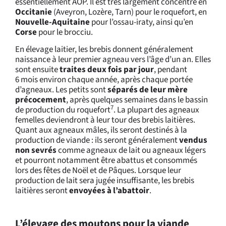
essentiellement AOP. Il est très largement concentré en
Occitanie
(Aveyron, Lozère, Tarn) pour le roquefort, en
Nouvelle-Aquitaine
pour l’ossau-iraty, ainsi qu’en
Corse
pour le brocciu.
En élevage laitier, les brebis donnent généralement
naissance à leur premier agneau vers l’âge d’un an. Elles
sont ensuite
traites deux fois par jour
, pendant
6 mois environ chaque année, après chaque portée
d’agneaux. Les petits sont
séparés de leur mère
précocement
, après quelques semaines dans le bassin
7
de production du roquefort
. La plupart des agneaux
femelles deviendront à leur tour des brebis laitières.
Quant aux agneaux mâles, ils seront destinés à la
production de viande : ils seront généralement
vendus
non sevrés
comme agneaux de lait ou agneaux légers
et pourront notamment être abattus et consommés
lors des fêtes de Noël et de Pâques. Lorsque leur
production de lait sera jugée insuffisante, les brebis
laitières seront
envoyées à l’abattoir
.
L’élevage des moutons pour la viande