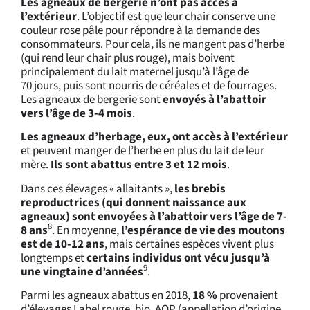
Les agneaux de bergerie n’ont pas accès à
l’extérieur
. L’objectif est que leur chair conserve une
couleur rose pâle pour répondre à la demande des
consommateurs. Pour cela, ils ne mangent pas d’herbe
(qui rend leur chair plus rouge), mais boivent
principalement du lait maternel jusqu’à l’âge de
70 jours, puis sont nourris de céréales et de fourrages.
Les agneaux de bergerie sont
envoyés à l’abattoir
vers l’âge de 3-4 mois
.
Les agneaux d’herbage, eux, ont accès à l’extérieur
et peuvent manger de l’herbe en plus du lait de leur
mère.
Ils sont abattus entre 3 et 12 mois
.
Dans ces élevages « allaitants »,
les brebis
reproductrices (qui donnent naissance aux
agneaux) sont envoyées à l’abattoir vers l’âge de 7-
8
8 ans
. En moyenne,
l’espérance de vie des moutons
est de 10-12 ans
, mais certaines espèces vivent plus
longtemps et
certains individus ont vécu jusqu’à
9
une vingtaine d’années
.
Parmi les agneaux abattus en 2018,
18 %
provenaient
d’élevages Label rouge, bio, AOP (appellation d’origine