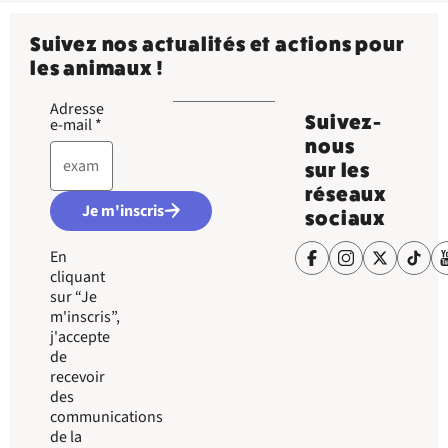
Suivez nos actualités et actions pour
les animaux !
Adresse
Suivez-
e-mail
*
nous
sur les
réseaux
Je m'inscris
sociaux
En
cliquant
sur “Je
m'inscris”,
j'accepte
de
recevoir
des
communications
de la