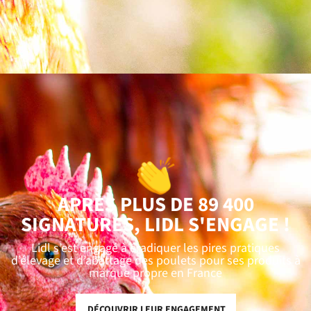
APRÈS PLUS DE 89 400
SIGNATURES, LIDL S'ENGAGE !
Lidl s’est engagé à éradiquer les pires pratiques
d’élevage et d’abattage des poulets pour ses produits à
marque propre en France
DÉCOUVRIR LEUR ENGAGEMENT