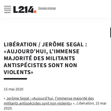
Espace presse
LIBÉRATION / JERÔME SEGAL :
«AUJOURD’HUI, L’IMMENSE
MAJORITÉ DES MILITANTS
ANTISPÉCISTES SONT NON
VIOLENTS»
15 mai 2020
«
Jerôme Segal : «Aujourd’hui, l’immense majorité des
militants antispécistes sont non violents»
»,
Libération
, 15 mai
2020.