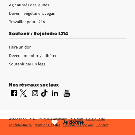
Agir auprès des jeunes
Devenir végétarien, vegan
Travailler pour L214
Soutenir / Rejoindre L214
Faire un don
Devenir membre / adhérer
Soutenir par un legs
Nos réseaux sociaux
Association L214 – Éthique & Animaux
L214.com
Politique de
Je donne
confidentialité
Mentions légales
Gestion des cookies
Contact