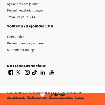
Agir auprès des jeunes
Devenir végétarien, vegan
Travailler pour L214
Soutenir / Rejoindre L214
Faire un don
Devenir membre / adhérer
Soutenir par un legs
Nos réseaux sociaux
Association L214 – Éthique & Animaux
L214.com
Politique de
Je donne
confidentialité
Mentions légales
Gestion des cookies
Contact