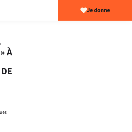
Je donne
4
» À
 DE
ques