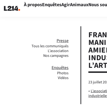
À propos
Enquêtes
Agir
Animaux
Nous sou
FRAN
MANI
Presse
Tous les communiqués
AMIE
L’association
INDU
Nos campagnes
L’AR
Enquêtes
Photos
Vidéos
23 juillet 2
«
L’associat
industriell