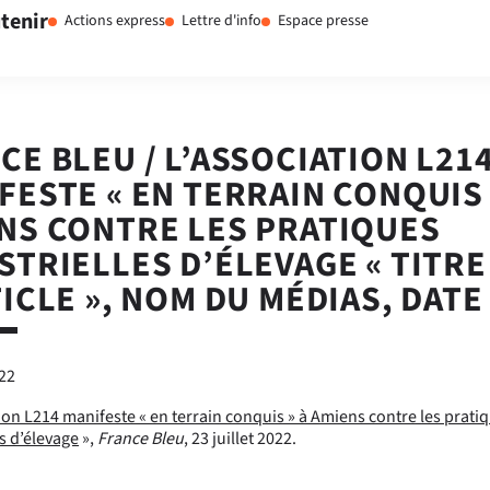
tenir
Actions express
Lettre d'info
Espace presse
CE BLEU / L’ASSOCIATION L21
FESTE « EN TERRAIN CONQUIS 
NS CONTRE LES PRATIQUES
STRIELLES D’ÉLEVAGE « TITRE
TICLE », NOM DU MÉDIAS, DATE
022
ion L214 manifeste « en terrain conquis » à Amiens contre les prati
es d’élevage
»,
France Bleu
, 23 juillet 2022.