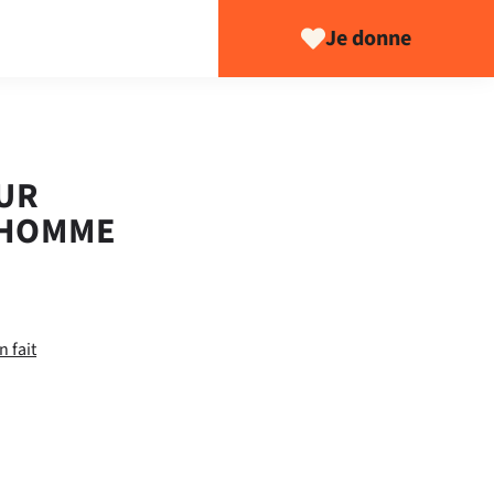
Je donne
OUR
L’HOMME
n fait