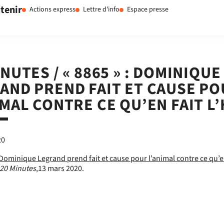
tenir
Actions express
Lettre d'info
Espace presse
INUTES / « 8865 » : DOMINIQUE
AND PREND FAIT ET CAUSE P
IMAL CONTRE CE QU’EN FAIT 
20
 Dominique Legrand prend fait et cause pour l’animal contre ce qu’e
20 Minutes
,13 mars 2020.