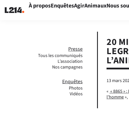
À propos
Enquêtes
Agir
Animaux
Nous sou
20 M
LEGR
Presse
Tous les communiqués
L’AN
L’association
Nos campagnes
13 mars 20
Enquêtes
Photos
«
« 8865 » :
Vidéos
l’homme
»,