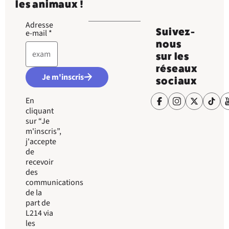
les animaux !
Adresse
Suivez-
e-mail
*
nous
sur les
réseaux
Je m'inscris
sociaux
En
cliquant
sur “Je
m'inscris”,
j'accepte
de
recevoir
des
communications
de la
part de
L214 via
les