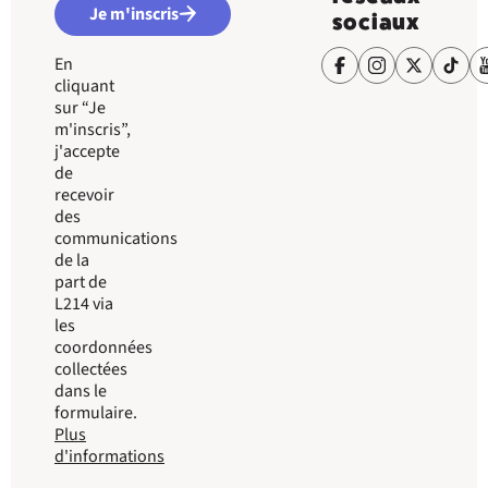
Je m'inscris
sociaux
En
cliquant
sur “Je
m'inscris”,
j'accepte
de
recevoir
des
communications
de la
part de
L214 via
les
coordonnées
collectées
dans le
formulaire.
Plus
d'informations