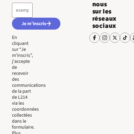
nous
sur les
réseaux
Je m'inscris
sociaux
En
cliquant
sur “Je
m'inscris”,
j'accepte
de
recevoir
des
communications
de la part
de L214
via les
coordonnées
collectées
dans le
formulaire.
Plus