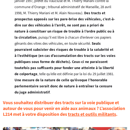
janvier 1997, préfet du Vaucluse et M. Thierry Mariani contre la
commune d’Orange ; tribunal administratif de Marseille, 28 avril
1998, M. Thierry Mariani et M. Alain Nouveau).
Des tracts et
prospectus apposés sur les pare-brise des véhicules, c’est-à-
dire sur des véhicules à l’arrêt, ne sont pas a priori de
nature à constituer un risque de trouble à l’ordre public ou à
la circulation
, puisqu’il est libre à chacun d’enlever ces papiers
gênants des vitres des véhicules, en toute sécurité.
Seuls
pourraient subsister des risques de trouble à la salubrité et
à l’esthétique (en cas d’accumulation des tracts sur les voies
publiques sous forme de déchets). Ceux-ci ne paraissent
toutefois pas suffisants pour fonder une atteinte à la liberté
de colportage
, telle qu’elle est définie par la loi du 29 juillet 1981.
Une mesure de la nature de celle qu’évoque l’honorable
parlementaire serait donc de nature à entraîner la censure
du juge administratif
.
Vous souhaitez distribuer des tracts sur la voie publique et
autour de vous pour venir en aide aux animaux ? L’association
L214 met à votre disposition des
tracts et outils militants
.