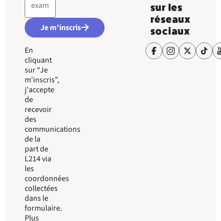
sur les
réseaux
Je m'inscris
sociaux
En
cliquant
sur “Je
m'inscris”,
j'accepte
de
recevoir
des
communications
de la
part de
L214 via
les
coordonnées
collectées
dans le
formulaire.
Plus