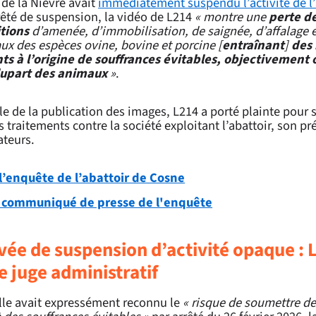
 de la Nièvre avait
immédiatement suspendu l’activité de l’
rêté de suspension, la vidéo de L214
« montre une
perte de
itions
d’amenée, d’immobilisation, de saignée, d’affalage 
ux des espèces ovine, bovine et porcine [
entraînant
]
des
ts à l’origine de souffrances évitables, objectivement
lupart des animaux
»
.
le de la publication des images, L214 a porté plainte pour 
 traitements contre la société exploitant l’abattoir, son pr
ateurs.
 l’enquête de l’abattoir de Cosne
u communiqué de presse de l'enquête
vée de suspension d’activité opaque : 
le juge administratif
elle avait expressément reconnu le
« risque de soumettre d