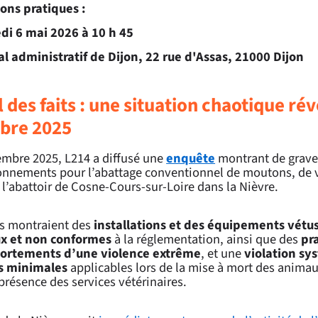
ons pratiques
:
di 6 mai 2026 à 10 h 45
al administratif de Dijon, 22 rue d'Assas, 21000 Dijon
 des faits : une situation chaotique ré
bre 2025
embre 2025, L214 a diffusé une
enquête
montrant de grave
onnements pour l’abattage conventionnel de moutons, de 
l’abattoir de Cosne-Cours-sur-Loire dans la Nièvre.
s montraient des
installations et des équipements vétus
x et non conformes
à la réglementation, ainsi que des
pr
ortements d’une violence extrême
, et une
violation sy
s minimales
applicables lors de la mise à mort des animau
présence des services vétérinaires.