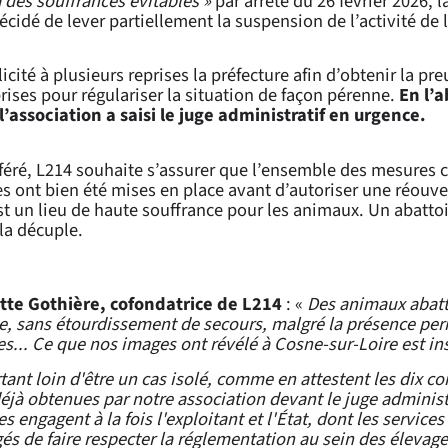
 des souffrances évitables »
par arrêté du 26 février 2026, l
écidé de lever partiellement la suspension de l’activité de l
licité à plusieurs reprises la préfecture afin d’obtenir la pr
ises pour régulariser la situation de façon pérenne.
En l’
l’association a saisi le juge administratif en urgence.
féré, L214 souhaite s’assurer que l’ensemble des mesures c
s ont bien été mises en place avant d’autoriser une réouve
st un lieu de haute souffrance pour les animaux. Un abatto
la décuple.
itte Gothière, cofondatrice de L214
: «
Des animaux abatt
e, sans étourdissement de secours, malgré la présence pe
es... Ce que nos images ont révélé à Cosne-sur-Loire est i
tant loin d'être un cas isolé, comme en attestent les dix 
déjà obtenues par notre association devant le juge administ
es engagent à la fois l'exploitant et l'État, dont les services
és de faire respecter la réglementation au sein des élevage