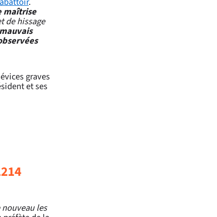
abattoir
.
 maîtrise
et de hissage
 mauvais
 observées
sévices graves
ésident et ses
L214
e nouveau les