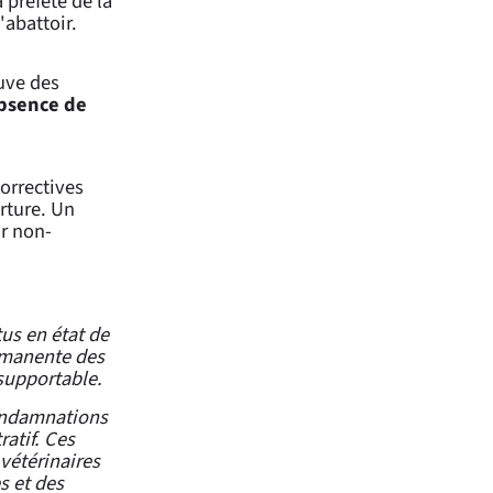
a préfète de la
'abattoir.
euve des
absence de
orrectives
rture. Un
ir non-
us en état de
rmanente des
nsupportable.
condamnations
ratif. Ces
 vétérinaires
s et des