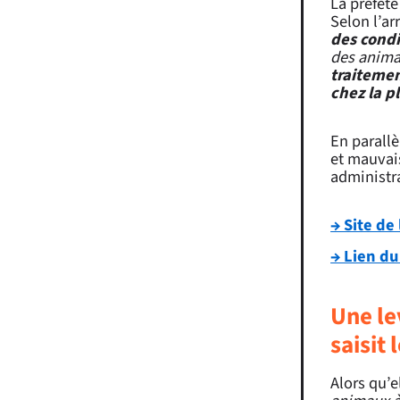
La préfète
Selon l’ar
des cond
des anima
traitemen
chez la p
En parallè
et mauvais
administr
→ Site de
→ Lien d
Une le
saisit 
Alors qu’