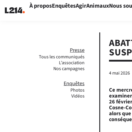
À propos
Enquêtes
Agir
Animaux
Nous sou
ABAT
SUSP
Presse
Tous les communiqués
L’association
Nos campagnes
4 mai 2026
Enquêtes
Ce mercre
Photos
examinera
Vidéos
26 février
Cosne-Cou
alors que
conséquen