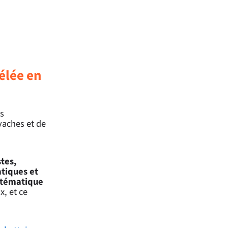
vélée en
s
vaches et de
tes,
atiques et
stématique
x, et ce