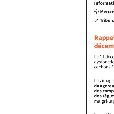
Informati
🕤
Mercre
📍
Tribun
Rappel
décem
Le 11 déc
dysfoncti
cochons à 
Les image
dangereu
des comp
des règle
malgré la 