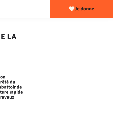
Je donne
E LA
jon
rrêté du
'abattoir de
rture rapide
 travaux