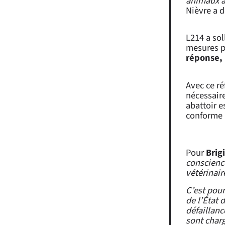
animaux à
Nièvre a d
L214 a sol
mesures pr
réponse, 
Avec ce ré
nécessaire
abattoir e
conforme 
Pour
Brig
conscienc
vétérinair
C’est pour
de l’État 
défaillanc
sont charg