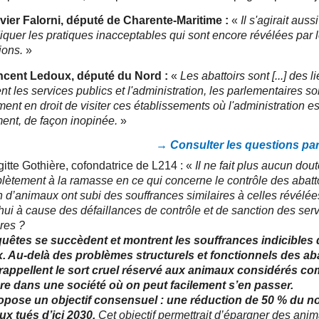
vier Falorni, député de Charente-Maritime :
«
Il s'agirait aussi
diquer les pratiques inacceptables qui sont encore révélées par 
ions.
»
ncent Ledoux, député du Nord :
«
Les abattoirs sont [...] des 
nt les services publics et l'administration, les parlementaires s
ment en droit de visiter ces établissements où l'administration e
ent, de façon inopinée.
»
→ Consulter les questions pa
gitte Gothière, cofondatrice de L214 : «
Il ne fait plus aucun dout
lètement à la ramasse en ce qui concerne le contrôle des abatto
d’animaux ont subi des souffrances similaires à celles révélée
hui à cause des défaillances de contrôle et de sanction des ser
ires ?
uêtes se succèdent et montrent les souffrances indicibles
. Au-delà des problèmes structurels et fonctionnels des aba
rappellent le sort cruel réservé aux animaux considérés co
ure dans une société où on peut facilement s’en passer.
opose un objectif consensuel : une réduction de 50 % du 
x tués d’ici 2030.
Cet objectif permettrait d’épargner des anim