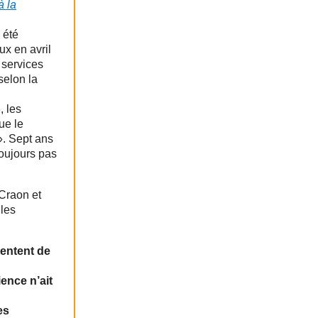
à la
 été
ux en avril
 services
selon la
, les
ue le
. Sept ans
toujours pas
 Craon et
 les
tentent de
ence n’ait
es