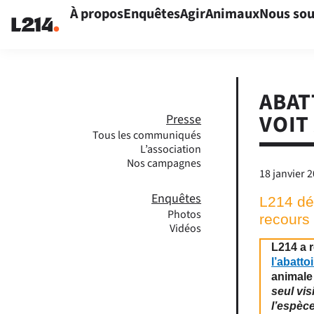
À propos
Enquêtes
Agir
Animaux
Nous sou
ABAT
VOIT
Presse
Tous les communiqués
L’association
Nos campagnes
18 janvier 
Enquêtes
L214 dé
Photos
recours 
Vidéos
L214 a r
l’abatto
animal
seul vi
l’espèc