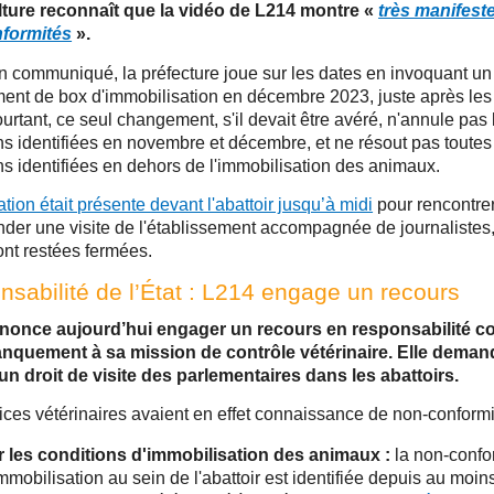
ulture reconnaît que la vidéo de L214 montre «
très manifest
formités
».
 communiqué, la préfecture joue sur les dates en invoquant un
nt de box d'immobilisation en décembre 2023, juste après le
urtant, ce seul changement, s'il devait être avéré, n'annule pas 
ons identifiées en novembre et décembre, et ne résout pas toutes
ons identifiées en dehors de l'immobilisation des animaux.
tion était présente devant l'abattoir jusqu’à midi
pour rencontrer
der une visite de l'établissement accompagnée de journalistes,
ont restées fermées.
sabilité de l’État : L214 engage un recours
nonce aujourd’hui engager un recours en responsabilité con
nquement à sa mission de contrôle vétérinaire. Elle deman
 un droit de visite des parlementaires dans les abattoirs.
ices vétérinaires avaient en effet connaissance de non-conformi
r les conditions d'immobilisation des animaux :
la non-confo
mmobilisation au sein de l'abattoir est identifiée depuis au moin