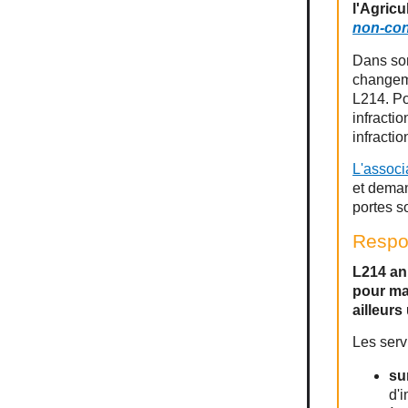
l'Agric
non-con
Dans son
changeme
L214. Po
infracti
infracti
L'associa
et deman
portes s
Respon
L214 an
pour ma
ailleurs
Les serv
su
d'i