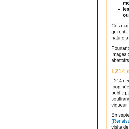
mo
le
ou
Ces man
qui ont 
nature à
Pourtant
images d
abattoirs
L214 d
L214 dem
inopinée
public p
souffran
vigueur.
En sept
(Renais
visite d