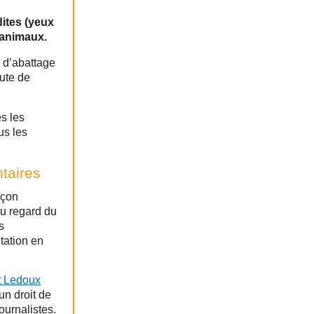
dites (yeux
 animaux.
 d’abattage
aute de
es les
us les
taires
açon
du regard du
s
tation en
nt Ledoux
un droit de
ournalistes.