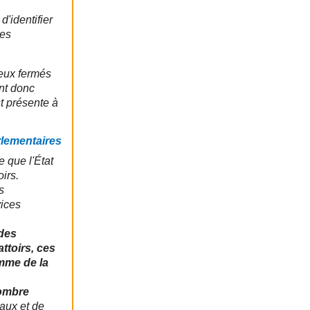
 d'identifier
les
lieux fermés
ont donc
st présente à
rlementaires
e que l'État
irs.
s
vices
 des
ttoirs, ces
mme de la
nombre
aux et de