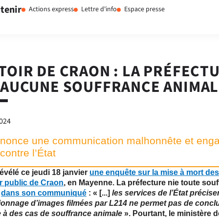
tenir
Actions express
Lettre d'info
Espace presse
TOIR DE CRAON : LA PRÉFECT
 AUCUNE SOUFFRANCE ANIMAL
2024
nonce une communication malhonnête et eng
contre l’État
évélé ce jeudi 18 janvier
une enquête sur la mise à mort de
ir public de Craon
, en Mayenne. La préfecture nie toute sou
e
dans son communiqué
: « [...]
les services de l’État précise
sionnage d’images filmées par L214 ne permet pas de concl
e à des cas de souffrance animale
». Pourtant, le ministère d