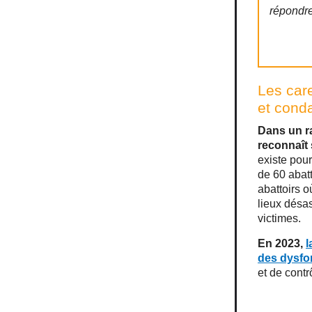
répondre
Les care
et con
Dans un ra
reconnaît
existe pour
de 60 abatto
abattoirs o
lieux désas
victimes.
En 2023,
l
des dysfo
et de contr