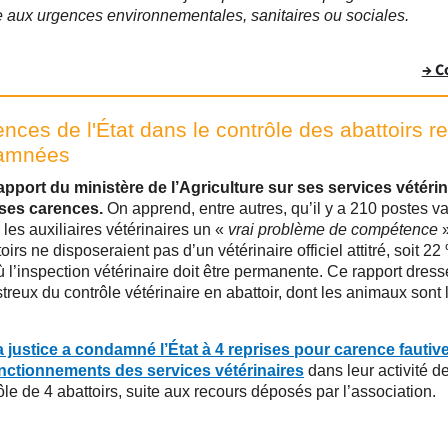
 aux urgences environnementales, sanitaires ou sociales.
→ C
nces de l'État dans le contrôle des abattoirs 
damnées
pport du ministère de l’Agriculture sur ses services vétérina
 ses carences.
On apprend, entre autres, qu’il y a 210 postes va
 les auxiliaires vétérinaires un «
vrai problème de compétence
irs ne disposeraient pas d’un vétérinaire officiel attitré, soit 2
ù l’inspection vétérinaire doit être permanente. Ce rapport dress
treux du contrôle vétérinaire en abattoir, dont les animaux sont
a justice a condamné l’État à 4 reprises pour carence fautiv
nctionnements des services vétérinaires
dans leur activité d
ôle de 4 abattoirs, suite aux recours déposés par l’association.