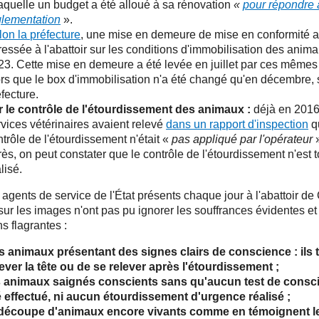
laquelle un budget a été alloué à sa rénovation
«
pour répondre 
glementation
».
lon la préfecture
, une mise en demeure de mise en conformité a
essée à l'abattoir sur les conditions d'immobilisation des anima
23. Cette mise en demeure a été levée en juillet par ces mêmes
ors que le box d'immobilisation n'a été changé qu'en décembre, 
fecture.
r le contrôle de l'étourdissement des animaux :
déjà en 2016
rvices vétérinaires avaient relevé
dans un rapport d'inspection
q
trôle de l'étourdissement n'était «
pas appliqué par l'opérateur
»
ès, on peut constater que le contrôle de l'étourdissement n'est 
lisé.
s agents de service de l'État présents chaque jour à l'abattoir de
 sur les images n'ont pas pu ignorer les souffrances évidentes et
ns flagrantes :
s animaux présentant des signes clairs de conscience : ils 
lever la tête ou de se relever après l'étourdissement ;
s animaux saignés conscients sans qu'aucun test de consci
é effectué, ni aucun étourdissement d'urgence réalisé ;
 découpe d'animaux encore vivants comme en témoignent l