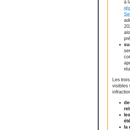
à 
ré
Se
adr
20
al
pré
su
se
con
apr
réa
Les troi
visibles
infractio
de
re
le
ét
la