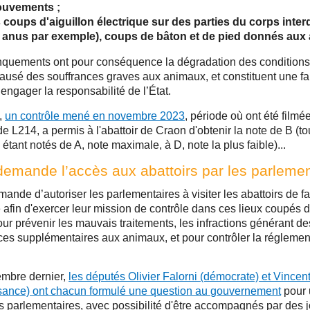
uvements ;
s coups d'aiguillon électrique sur des parties du corps inter
 anus par exemple), coups de bâton et de pied donnés aux
quements ont pour conséquence la dégradation des conditions
causé des souffrances graves aux animaux, et constituent une f
 engager la responsabilité de l’État.
,
un contrôle mené en novembre 2023
, période où ont été filmé
e L214, a permis à l'abattoir de Craon d'obtenir la note de B (to
 étant notés de A, note maximale, à D, note la plus faible)...
emande l’accès aux abattoirs par les parlemen
ande d’autoriser les parlementaires à visiter les abattoirs de f
 afin d'exercer leur mission de contrôle dans ces lieux coupés 
our prévenir les mauvais traitements, les infractions générant de
ces supplémentaires aux animaux, et pour contrôler la réglemen
embre dernier,
les députés Olivier Falorni (démocrate) et Vince
sance) ont chacun formulé une question au gouvernement
pour 
es parlementaires, avec possibilité d'être accompagnés par des j