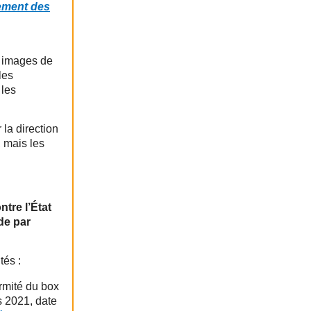
ement des
s images de
les
 les
 la direction
 mais les
tre l’État
de par
tés :
rmité du box
s 2021, date