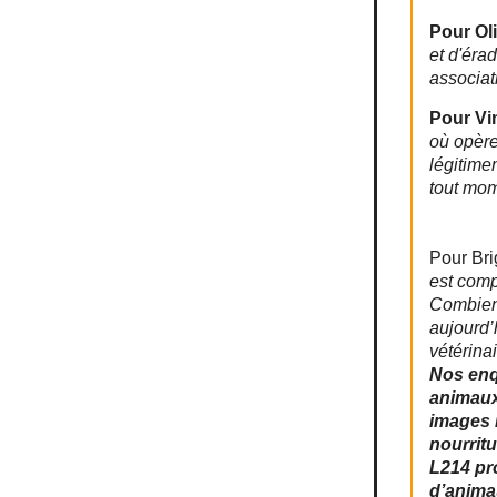
Pour Oli
et d'éra
associat
Pour Vi
où opère
légitime
tout mom
Pour Bri
est comp
Combien 
aujourd’
vétérina
Nos enq
animaux
images 
nourrit
L214 pr
d’animau