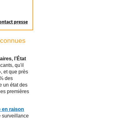
ontact presse
reconnues
ires, l’État
cants, qu'il
», et que près
2 % des
e un état des
 les premières
e en raison
e surveillance