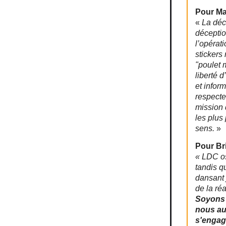
Pour Ma
«
La déci
déceptio
l’opérat
stickers
"poulet 
liberté 
et infor
respecte
mission 
les plus
sens.
»
Pour Bri
« LDC os
tandis q
dansant 
de la ré
Soyons 
nous aur
s'engage