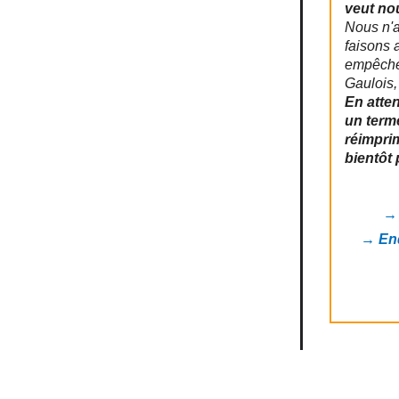
veut nou
Nous n'a
faisons 
empêcher
Gaulois,
En atte
un terme
réimpri
bientôt 
→ 
→ Enq