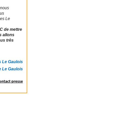
 nous
ous
ues Le
C de mettre
s allons
us très
s Le Gaulois
e Le Gaulois
ontact presse