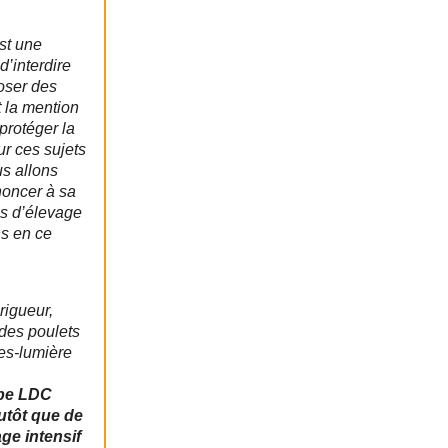
est une
d’interdire
oser des
t la mention
protéger la
ur ces sujets
us allons
noncer à sa
es d’élevage
ns en ce
rigueur,
 des poulets
es-lumière
upe LDC
utôt que de
ge intensif