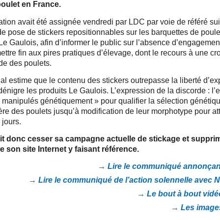
poulet en France.
ation avait été assignée vendredi par LDC par voie de référé sui
de pose de stickers repositionnables sur les barquettes de poule
e Gaulois, afin d’informer le public sur l’absence d’engageme
ttre fin aux pires pratiques d’élevage, dont le recours à une c
ide des poulets.
nal estime que le contenu des stickers outrepasse la liberté d’e
dénigre les produits Le Gaulois. L’expression de la discorde : l’
 manipulés génétiquement » pour qualifier la sélection génétiq
ère des poulets jusqu’à modification de leur morphotype pour at
 jours.
it donc cesser sa campagne actuelle de stickage et supprim
 son site Internet y faisant référence.
→ Lire le communiqué annonçant
→ Lire le communiqué de l’action solennelle avec N
→ Le bout à bout vidéo
→ Les images