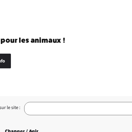
 pour les animaux !
nfo
r le site :
Changer / Agir