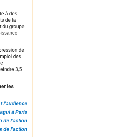
te à des
ts de la
nt du groupe
roissance
xpression de
emploi des
ue
teindre 3,5
er les
 l'audience
agui à Paris
 de l’action
 de l’action