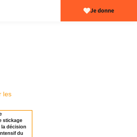
Je donne
r les
e
e stickage
 la décision
intensif du