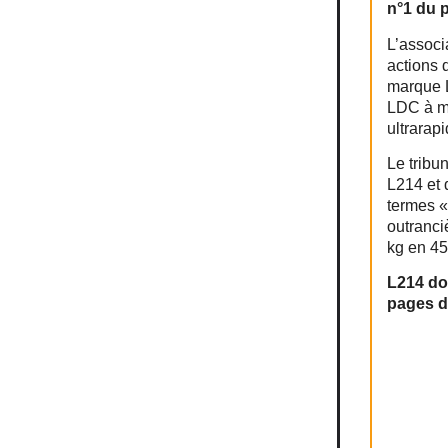
n°1 du 
L’associ
actions 
marque L
LDC à me
ultrarap
Le tribu
L214 et 
termes «
outranci
kg en 45
L214 do
pages de