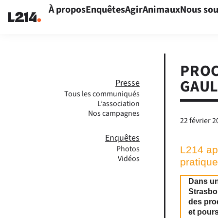
À propos
Enquêtes
Agir
Animaux
Nous sou
PROC
GAUL
Presse
Tous les communiqués
L’association
Nos campagnes
22 février 
Enquêtes
Photos
L214 app
Vidéos
pratiqu
Dans une
Strasbo
des pro
et pours