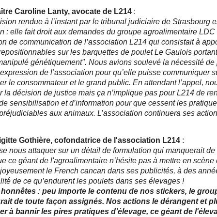
ître Caroline Lanty, avocate de L214
:
sion rendue à l’instant par le tribunal judiciaire de Strasbourg 
n : elle fait droit aux demandes du groupe agroalimentaire LDC 
ion de communication de l’association L214 qui consistait à app
 repositionnables sur les barquettes de poulet Le Gaulois portan
manipulé génétiquement". Nous avions soulevé la nécessité de 
d’expression de l’association pour qu’elle puisse communiquer s
mer le consommateur et le grand public. En attendant l’appel, no
r la décision de justice mais ça n’implique pas pour L214 de re
de sensibilisation et d’information pour que cessent les pratiqu
 préjudiciables aux animaux. L’association continuera ses actio
gitte Gothière, cofondatrice de l'association L214
:
e nous attaquer sur un détail de formulation qui manquerait de 
ue ce géant de l'agroalimentaire n’hésite pas à mettre en scène
joyeusement le French cancan dans ses publicités, à des anné
alité de ce qu’endurent les poulets dans ses élevages !
honnêtes : peu importe le contenu de nos stickers, le gro
ait de toute façon assignés. Nos actions le dérangent et pl
r à bannir les pires pratiques d’élevage, ce géant de l'éleva