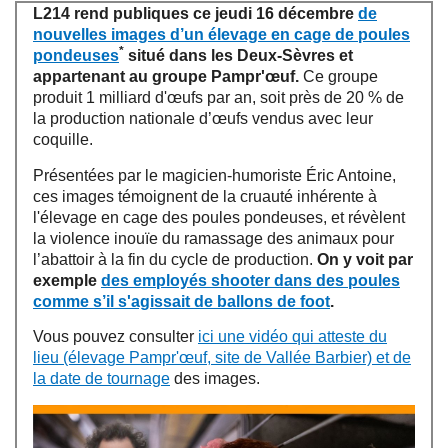
L214 rend publiques ce jeudi 16 décembre
de
nouvelles images d’un élevage en cage de poules
*
pondeuses
situé dans les Deux-Sèvres et
appartenant au groupe Pampr'œuf.
Ce groupe
produit 1 milliard d'œufs par an, soit près de 20 % de
la production nationale d’œufs vendus avec leur
coquille.
Présentées par le magicien-humoriste Éric Antoine,
ces images témoignent de la cruauté inhérente à
l'élevage en cage des poules pondeuses, et révèlent
la violence inouïe du ramassage des animaux pour
l’abattoir à la fin du cycle de production.
On y voit par
exemple
des employés shooter dans des poules
comme s’il s'agissait de ballons de foot
.
Vous pouvez consulter
ici une vidéo qui atteste du
lieu (élevage Pampr'œuf, site de Vallée Barbier) et de
la date de tournage
des images.