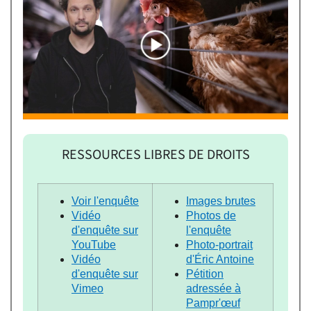
RESSOURCES LIBRES DE DROITS
Voir l'enquête
Images brutes
Vidéo
Photos de
d'enquête sur
l'enquête
YouTube
Photo-portrait
Vidéo
d'Éric Antoine
d'enquête sur
Pétition
Vimeo
adressée à
Pampr'œuf