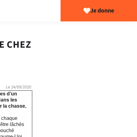
Je donne
E CHEZ
Le 24/09/2020
ges d’un
dans les
r la chasse,
” chaque
 être lâchés
bouché
oyaume-Uni