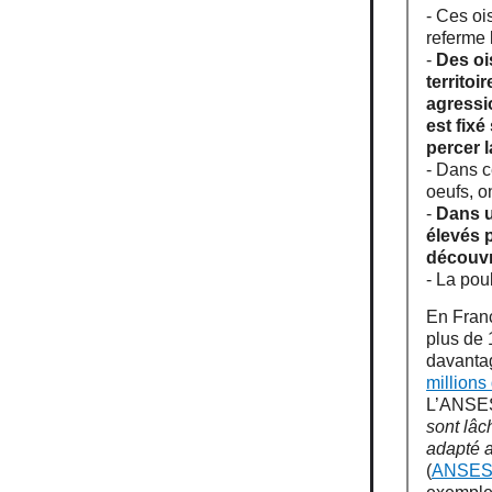
- Ces oi
referme 
-
Des oi
territoi
agressi
est fixé
percer 
- Dans c
oeufs, o
-
Dans u
élevés p
découvr
- La pou
En Fran
plus de 
davanta
millions
L’ANSES
sont lâc
adapté a
(
ANSES,