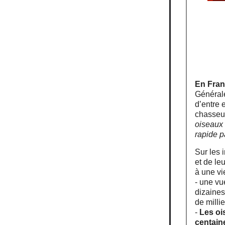
En Fran
Générale
d’entre 
chasseur
oiseaux 
rapide p
Sur les 
et de le
à une vie
- une vu
dizaines
de millie
-
Les oi
centain