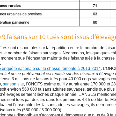
 9 faisans sur 10 tués sont issus d’élevag
fres sont disponibles sur la répartition entre le nombre de faisa
et le nombre de faisans sauvages. Néanmoins, les quelques chif
 montrent que l’écrasante majorité des faisans tués à la chasse 
.
e enquête nationale sur la chasse remonte à 2013-2014
. L’ONC
sentiel de ce prélèvement est réalisé sur des oiseaux d’élevage
»
cense 3 millions de faisans tués pour 40 000 coqs sauvages co
s,
sur son site
, l’ONCFS estime qu’il y aurait entre 170 000 et 2
 soit environ 560 000 faisans adultes sauvages, tandis que plus 
 d’élevages seraient lâchés chaque année. L’ANSES mentionn
hés sont tués par des tirs dans les premières 48 h de liberté. M
tuaient l’ensemble des faisans adultes sauvages, ils ne représe
iseaux tués (560 000 / 5 000 000).
 données disponibles s’accordent à démontrer que plus de 9 fai