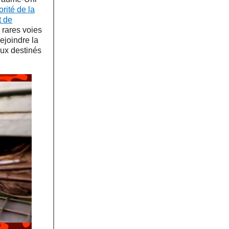
orité de la
t de
 rares voies
ejoindre la
aux destinés