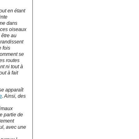
out en étant
inte
mme dans
e ces oiseaux
 être au
grandissent
 fois
 comment se
des routes
nt ni tout à
ut à fait
se apparaît
e
. Ainsi, des
nimaux
e partie de
ètement
eul, avec une