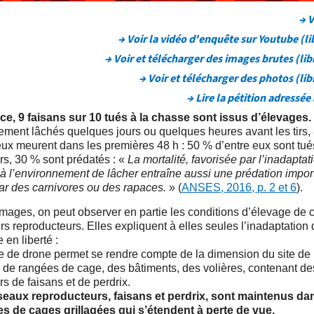
→ V
→ Voir la vidéo d'enquête sur Youtube (li
→ Voir et télécharger des images brutes (lib
→ Voir et télécharger des photos (lib
→ Lire la pétition adressée
ce, 9 faisans sur 10 tués à la chasse sont issus d’élevages.
ment lâchés quelques jours ou quelques heures avant les tirs,
eux meurent dans les premières 48 h : 50 % d’entre eux sont tué
s, 30 % sont prédatés : «
La mortalité, favorisée par l’inadaptat
à l’environnement de lâcher entraîne aussi une prédation impor
ar des carnivores ou des rapaces.
» (
ANSES, 2016, p. 2 et 6
).
images, on peut observer en partie les conditions d’élevage de 
urs reproducteurs. Elles expliquent à elles seules l’inadaptation
 en liberté :
e de drone permet se rendre compte de la dimension du site de 
 de rangées de cage, des bâtiments, des volières, contenant de
rs de faisans et de perdrix.
seaux reproducteurs, faisans et perdrix, sont maintenus da
es de cages grillagées qui s’étendent à perte de vue.