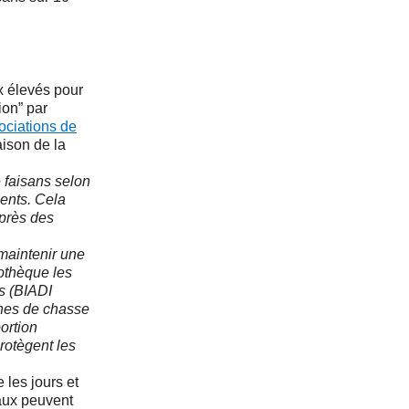
x élevés pour
ion” par
ociations de
ison de la
 faisans selon
ments. Cela
uprès des
 maintenir une
othèque les
s (BIADI
ines de chasse
ortion
protègent les
 les jours et
taux peuvent