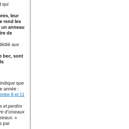
t qui
res, leur
ée rend les
ou un anneau
ire de
 dédié aux
e bec, sont
ls
indique que
ue année :
ntre 8 et 11
 et perdrix
re d’oiseaux
iseaux.
»
s par