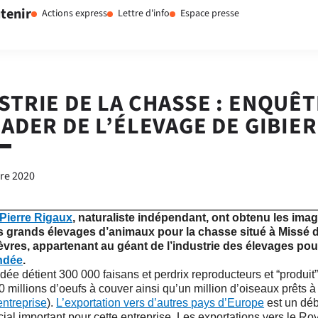
tenir
Actions express
Lettre d'info
Espace presse
STRIE DE LA CHASSE : ENQUÊT
EADER DE L’ÉLEVAGE DE GIBIER
re 2020
Pierre Rigaux
, naturaliste indépendant, ont obtenu les ima
s grands élevages d’animaux pour la chasse situé à Missé 
vres, appartenant au géant de l’industrie des élevages pou
ndée
.
ée détient 300 000 faisans et perdrix reproducteurs et “produit
 millions d’oeufs à couver ainsi qu’un million d’oiseaux prêts à
entreprise
).
L’exportation vers d’autres pays d’Europe
est un dé
al important pour cette entreprise. Les exportations vers le R