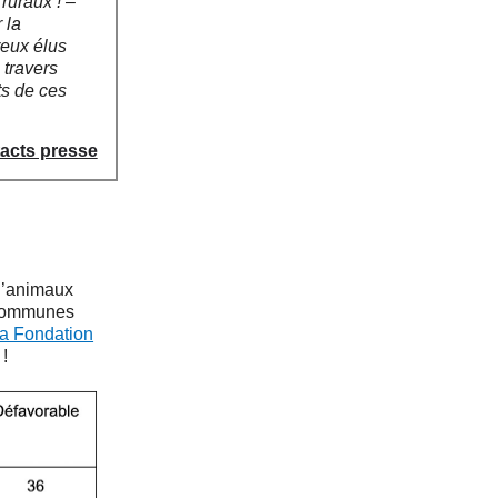
ruraux ! –
 la
reux élus
 travers
ts de ces
acts presse
 d’animaux
 communes
a Fondation
 !