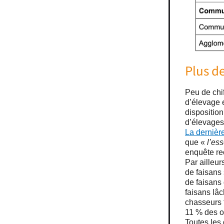
Plus de
Peu de chif
d’élevage 
disposition
d’élevages
La dernièr
que «
l’es
enquête re
Par ailleur
de faisans
de faisans
faisans lâc
chasseurs 
11 % des o
Toutes les