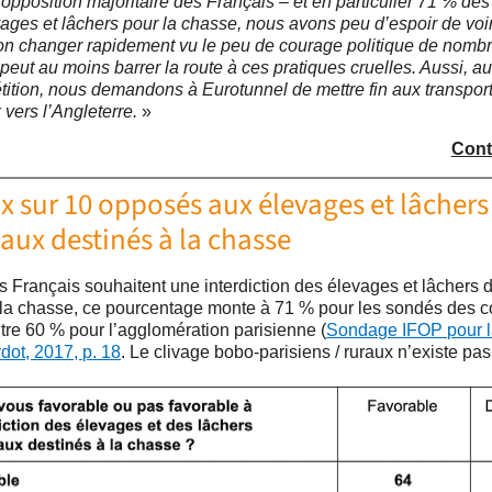
’opposition majoritaire des Français – et en particulier 71 % des 
ages et lâchers pour la chasse, nous avons peu d’espoir de voir
ion changer rapidement vu le peu de courage politique de nomb
peut au moins barrer la route à ces pratiques cruelles. Aussi, au
tition, nous demandons à Eurotunnel de mettre fin aux transpor
vers l’Angleterre.
»
Cont
x sur 10 opposés aux élevages et lâchers
aux destinés à la chasse
s Français souhaitent une interdiction des élevages et lâchers
 la chasse, ce pourcentage monte à 71 % pour les sondés des
tre 60 % pour l’agglomération parisienne (
Sondage IFOP pour l
rdot, 2017, p. 18
. Le clivage bobo-parisiens / ruraux n’existe pas