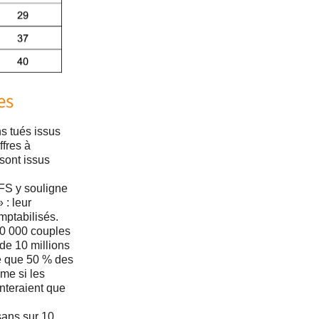
es
ns tués issus
fres à
sont issus
FS y souligne
 : leur
mptabilisés.
80 000 couples
de 10 millions
e que 50 % des
ême si les
nteraient que
sans sur 10