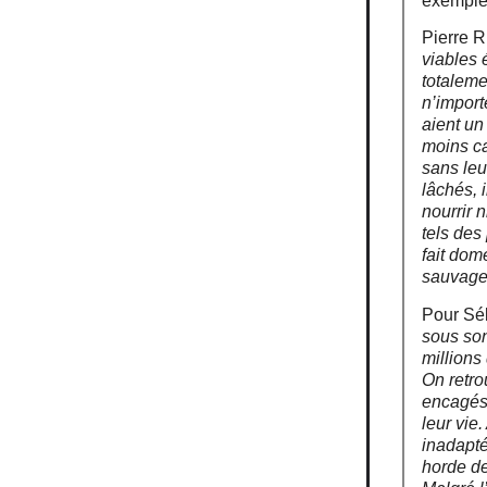
exempl
Pierre R
viables 
totaleme
n’import
aient un
moins ca
sans leu
lâchés, 
nourrir 
tels des
fait dome
sauvages
Pour Séb
sous son
millions
On retro
encagés,
leur vie
inadapté
horde de