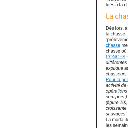
tués à la c
La cha
Dès lors, a
la chasse, 
“prélèveme
chasse
men
chasse où 
L’ONCFS
s
différentes
explique au
chasseurs, 
Pour la pe
activité d
opérations
com.pers.)
(figure 10
croissante 
sauvages"
La mortalit
les semain