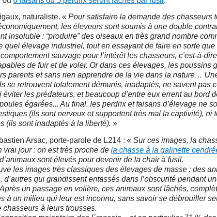
e où
6 faisans ou 5 perdrix seront lâchés par fusil
.
igaux, naturaliste. «
Pour satisfaire la demande des chasseurs t
économiquement, les éleveurs sont soumis à une double contra
nt insoluble : “produire” des oiseaux en très grand nombre co
e quel élevage industriel, tout en essayant de faire en sorte qu
 comportement sauvage pour l’intérêt les chasseurs, c’est-à-dire
pables de fuir et de voler. Or dans ces élevages, les poussins 
rs parents et sans rien apprendre de la vie dans la nature… Une
ils se retrouvent totalement démunis, inadaptés, ne savent pas
ni éviter les prédateurs, et beaucoup d’entre eux errent au bord 
 poules égarées... Au final, les perdrix et faisans d’élevage ne so
stiques (ils sont nerveux et supportent très mal la captivité), ni to
 (ils sont inadaptés à la liberté).
»
astien Arsac, porte-parole de L214 : «
Sur ces images, la chas
 vrai jour : on est très proche de
la chasse à la galinette cendré
 d’animaux sont élevés pour devenir de la chair à fusil.
uve les images très classiques des élevages de masse : des a
 d’autres qui grandissent entassés dans l’obscurité pendant un
. Après un passage en volière, ces animaux sont lâchés, compl
s à un milieu qui leur est inconnu, sans savoir se débrouiller s
 chasseurs à leurs trousses.