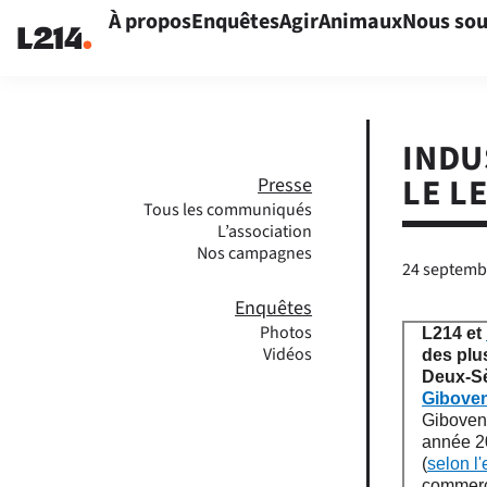
À propos
Enquêtes
Agir
Animaux
Nous sou
INDU
LE L
Presse
Tous les communiqués
L’association
Nos campagnes
24 septemb
Enquêtes
Photos
L214 et
Vidéos
des plu
Deux-Sè
Gibove
Gibovend
année 20
(
selon l'
commerci