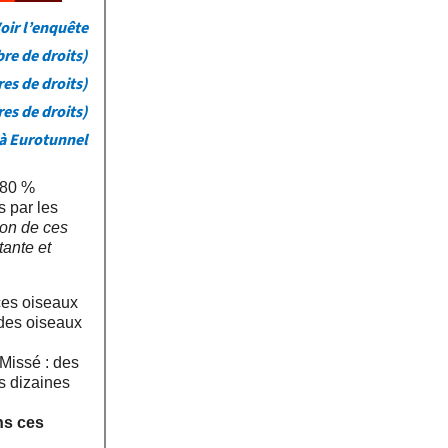
oir l’enquête
bre de droits)
res de droits)
res de droits)
 à Eurotunnel
 80 %
s par les
ion de ces
tante et
ces oiseaux
 des oiseaux
Missé : des
s dizaines
ns ces