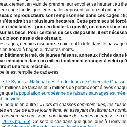
seaux tentent en vain de prendre leur envol et se heurtent au file
leur cage tandis que leurs pattes reposent sur un sol grillagé.
seaux reproducteurs sont emprisonnés dans ces cages : lib
re s’étendrait sur plusieurs hectares. Cette promiscuité forc
ons inévitables : pour en limiter la gravité, un couvre-bec 
 sur les becs. Pour certains de ces dispositifs, il est nécessa
la cloison nasale des oiseaux.
es cages, certains oiseaux se coincent la tête dans le passage
n en trouve à l’agonie, d’autres morts.
n bâtiment fermé, de jeunes faisans, anneaux fichés dans l
ar centaines dans un milieu totalement étranger à celui qu’i
iront une fois relâchés.
belle est remplie de cadavres.
ce,
le Syndicat National des Producteurs de Gibiers de Chasse
14 millions de faisans et 5 millions de perdrix sont élevés chaq
ge que
la population européenne de faisans sauvages estimée e
 d’individus
.
 indique en outre : «
Lors de chasses commerciales, les faisans
hés en vue de tirs le jour même, en essayant de lâcher un nomb
u nombre de chasseurs pour limiter des pertes onéreuses en o
 2016, pp. 5-6
). Ce sera le cas dans quelques jours à Troisville