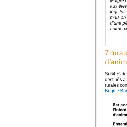
Malgré l
aux élev
législat
mais on 
d’une pé
animaux 
7 rurau
d’anim
Si 64 % de
destinés à
rurales con
Brigitte Ba