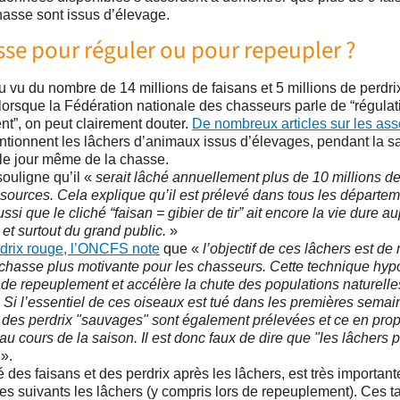
hasse sont issus d’élevage.
sse pour réguler ou pour repeupler ?
u vu du nombre de 14 millions de faisans et 5 millions de perdri
lorsque la Fédération nationale des chasseurs parle de “régulat
nt”, on peut clairement douter.
De nombreux articles sur les ass
tionnent les lâchers d’animaux issus d’élevages, pendant la sa
le jour même de la chasse.
ouligne qu’il «
serait lâché annuellement plus de 10 millions de
 sources. Cela explique qu’il est prélevé dans tous les départe
ssi que le cliché “faisan = gibier de tir” ait encore la vie dure a
et surtout du grand public.
»
rdrix rouge, l’ONCFS note
que «
l’objectif de ces lâchers est de
e chasse plus motivante pour les chasseurs. Cette technique hyp
 de repeuplement et accélère la chute des populations naturelle
. Si l’essentiel de ces oiseaux est tué dans les premières sema
), des perdrix "sauvages" sont également prélevées et ce en prop
au cours de la saison. Il est donc faux de dire que "les lâchers 
».
é des faisans et des perdrix après les lâchers, est très importante
es suivants les lâchers (y compris lors de repeuplement). Ces 