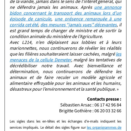
de la viande, jamais dans le sens de l’intérêt général, qui
ne défendra jamais les animaux. Après
une annonce
bidon concernant le transport des animaux lors d’un
épisode de canicule
,
une présence remarquée à une
corrida cet été
,
des mesures “jamais vues” décevantes
, il
est grand temps de changer de ministre et de sortir la
condition animale du ministère de l’Agriculture.
Avec L214, n’en déplaisent aux lobbies et à leurs
marionnettes, nous continuerons de révéler les réalités
que les filières souhaiteraient laisser cachées, malgré
les
menaces de la cellule Demeter
, malgré les tentatives de
décrédibiliser notre travail. Avec bienveillance et
détermination, nous continuerons de défendre les
animaux et de faire reculer un modèle agricole et
alimentaire effroyable pour les animaux et les humains,
désastreux pour l’environnement et la santé publique.
»
Contacts presse :
Sébastien Arsac : 06 17 42 96 84
Brigitte Gothière : 06 20 03 32 66
Les sigles dans les en-têtes et les échanges d'e-mails indiquent les
services impliqués. Le détail des sigles figure sur
les organigrammes de