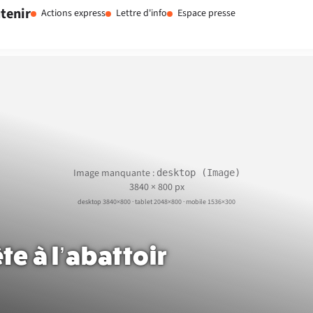
tenir
Actions express
Lettre d'info
Espace presse
Image manquante :
desktop (Image)
3840 × 800 px
desktop 3840×800 · tablet 2048×800 · mobile 1536×300
e à l’abattoir