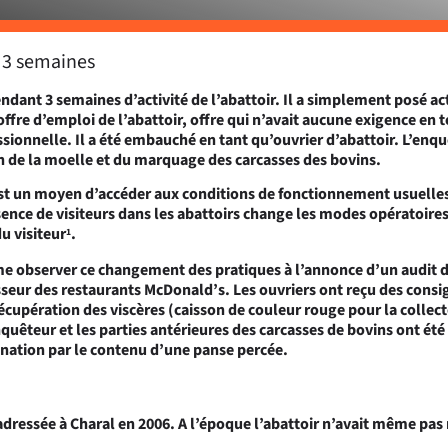
 3 semaines
dant 3 semaines d’activité de l’abattoir. Il a simplement posé ac
ffre d’emploi de l’abattoir, offre qui n’avait aucune exigence en 
sionnelle. Il a été embauché en tant qu’ouvrier d’abattoir. L’enq
on de la moelle et du marquage des carcasses des bovins.
t un moyen d’accéder aux conditions de fonctionnement usuelle
résence de visiteurs dans les abattoirs change les modes opératoire
u visiteur
.
1
e observer ce changement des pratiques à l’annonce d’un audit de
sseur des restaurants McDonald’s. Les ouvriers ont reçu des cons
écupération des viscères (caisson de couleur rouge pour la collect
nquêteur et les parties antérieures des carcasses de bovins ont ét
nation par le contenu d’une panse percée.
adressée à Charal en 2006. A l’époque l’abattoir n’avait même pas