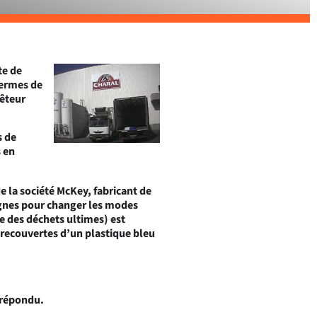
te de
termes de
uêteur
s de
s en
 la société McKey, fabricant de
ignes pour changer les modes
e des déchets ultimes) est
é recouvertes d’un plastique bleu
 répondu.