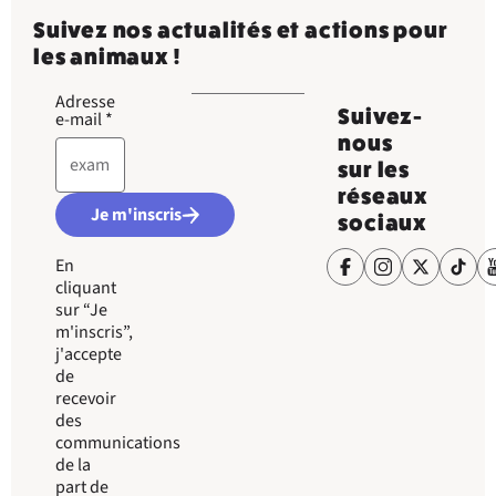
Suivez nos actualités et actions pour
les animaux !
Adresse
Suivez-
e-mail
*
nous
sur les
réseaux
Je m'inscris
sociaux
En
cliquant
sur “Je
m'inscris”,
j'accepte
de
recevoir
des
communications
de la
part de