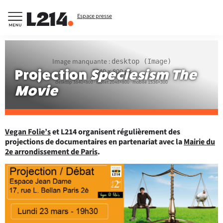
Espace presse
Image manquante :
desktop (Image)
Projection
Speciesism The
3840 × 800 px
desktop 3840×800 · tablet 2048×800 · mobile 1536×300
Movie
Vegan Folie’s
et L214 organisent régulièrement des
projections de documentaires en partenariat avec la
Mairie du
2e arrondissement de Paris
.