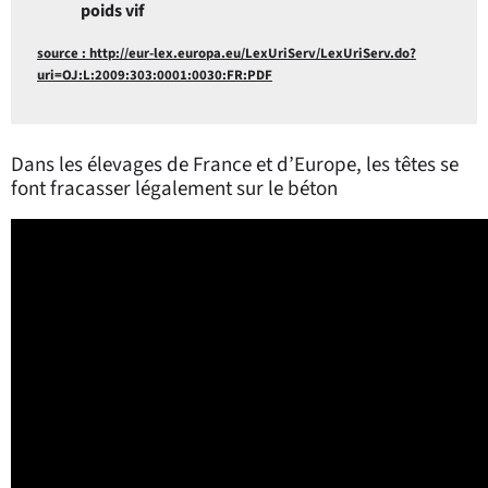
poids vif
source : http://eur-lex.europa.eu/LexUriServ/LexUriServ.do?
uri=OJ:L:2009:303:0001:0030:FR:PDF
Dans les élevages de France et d’Europe, les têtes se
font fracasser légalement sur le béton