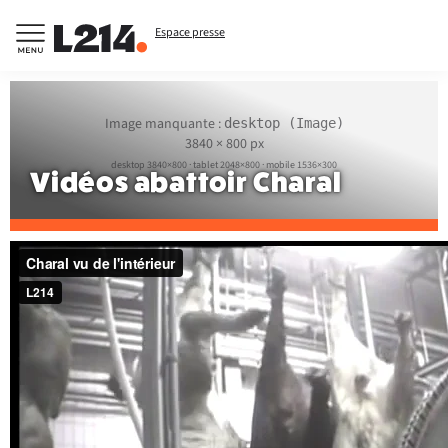
Espace presse
Image manquante :
desktop (Image)
3840 × 800 px
desktop 3840×800 · tablet 2048×800 · mobile 1536×300
Vidéos abattoir Charal