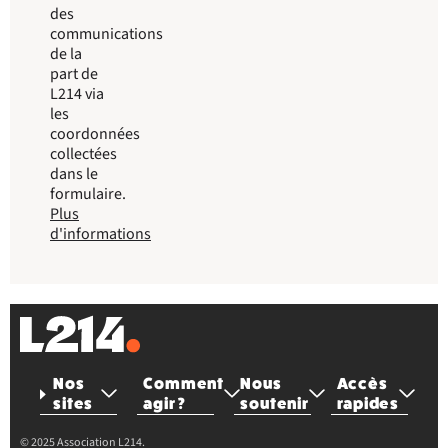
des
communications
de la
part de
L214 via
les
coordonnées
collectées
dans le
formulaire.
Plus
d'informations
Nos
Comment
Nous
Accès
sites
agir ?
soutenir
rapides
© 2025 Association L214.