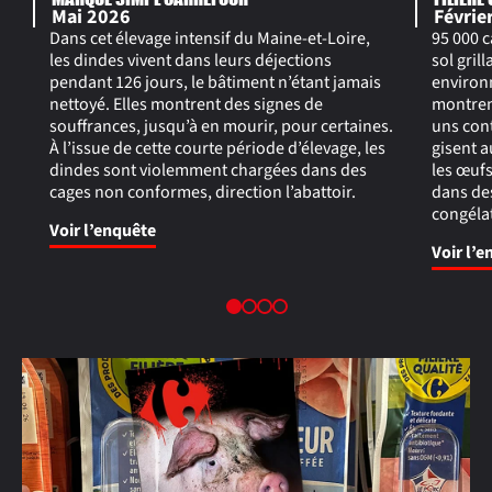
Mai 2026
Févrie
Dans cet élevage intensif du Maine-et-Loire,
95 000 c
les dindes vivent dans leurs déjections
sol gril
pendant 126 jours, le bâtiment n’étant jamais
environ
nettoyé. Elles montrent des signes de
montren
souffrances, jusqu’à en mourir, pour certaines.
uns cont
À l’issue de cette courte période d’élevage, les
gisent a
dindes sont violemment chargées dans des
les œuf
cages non conformes, direction l’abattoir.
dans de
congéla
Voir l’enquête
Voir l’