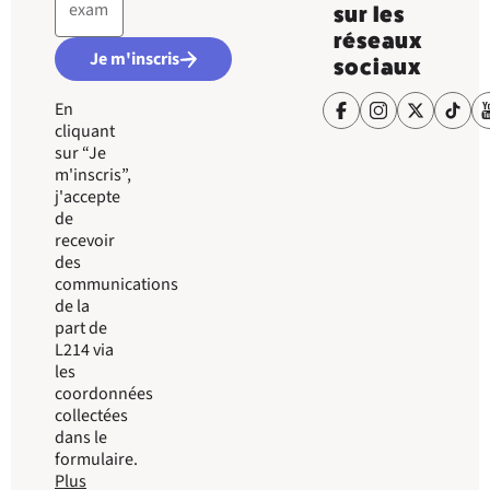
sur les
réseaux
Je m'inscris
sociaux
En
cliquant
sur “Je
m'inscris”,
j'accepte
de
recevoir
des
communications
de la
part de
L214 via
les
coordonnées
collectées
dans le
formulaire.
Plus