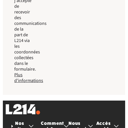
j'accepte
de
recevoir
des
communications
de la
part de
L214 via
les
coordonnées
collectées
dans le
formulaire.
Plus
d'informations
Nos
Comment
Nous
Accès