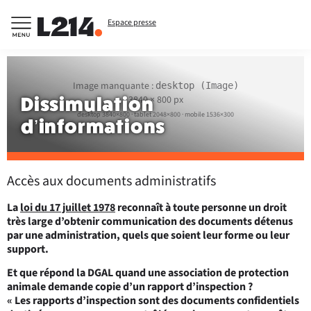
Espace presse
Image manquante :
desktop (Image)
Dissimulation
3840 × 800 px
desktop 3840×800 · tablet 2048×800 · mobile 1536×300
d’informations
Accès aux documents administratifs
La
loi du 17 juillet 1978
reconnaît à toute personne un droit
très large d’obtenir communication des documents détenus
par une administration, quels que soient leur forme ou leur
support.
Et que répond la DGAL quand une association de protection
animale demande copie d’un rapport d’inspection ?
« Les rapports d’inspection sont des documents confidentiels