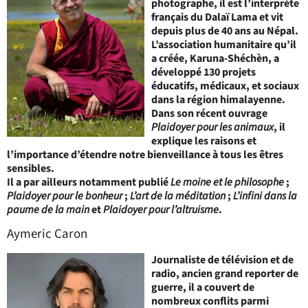
photographe, il est l’interprète
français du Dalaï Lama et vit
depuis plus de 40 ans au Népal.
L’association humanitaire qu’il
a créée, Karuna-Shéchèn, a
développé 130 projets
éducatifs, médicaux, et sociaux
dans la région himalayenne.
Dans son récent ouvrage
Plaidoyer pour les animaux
, il
explique les raisons et
l’importance d’étendre notre bienveillance à tous les êtres
sensibles.
Il a par ailleurs notamment publié
Le moine et le philosophe
;
Plaidoyer pour le bonheur
;
L’art de la méditation
;
L’infini dans la
paume de la main
et
Plaidoyer pour l’altruisme
.
Aymeric Caron
Journaliste de télévision et de
radio, ancien grand reporter de
guerre, il a couvert de
nombreux conflits parmi