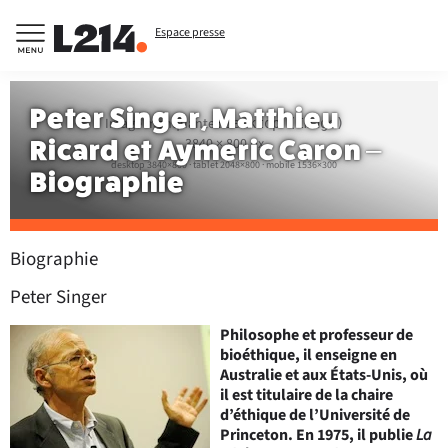
Espace presse
Peter Singer, Matthieu
Image manquante :
desktop (Image)
Ricard et Aymeric Caron –
3840 × 800 px
desktop 3840×800 · tablet 2048×800 · mobile 1536×300
Biographie
Biographie
Peter Singer
Philosophe et professeur de
bioéthique, il enseigne en
Australie et aux États-Unis, où
il est titulaire de la chaire
d’éthique de l’Université de
Princeton. En 1975, il publie
La