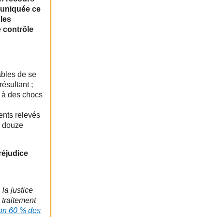
muniquée ce
 les
e contrôle
ables de se
ésultant ;
x à des chocs
ents relevés
e douze
réjudice
 la justice
 traitement
on 60 % des