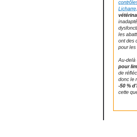
contrôle
Licharre
vétérina
inadapt
dysfonct
les abat
ont des 
pour les
Au-delà 
pour lim
de réflé
donc le
-50 % d'
cette qu