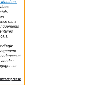
e Mauléon-
vices
riels
 un
nence dans
manquements
entaires
nçais.
t d'agir
 largement
 cadences et
viande :
engager sur
ontact presse