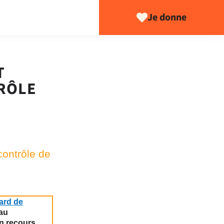
Je donne
T
RÔLE
contrôle de
gard de
 au
n recours