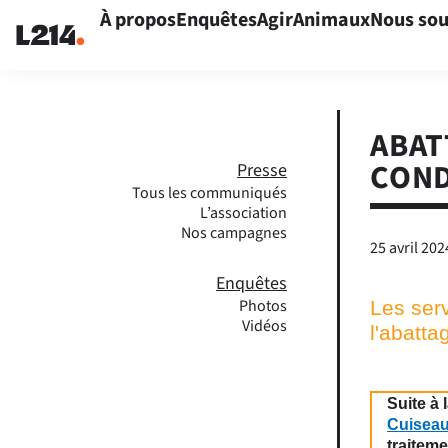
À propos
Enquêtes
Agir
Animaux
Nous sou
ABAT
COND
Presse
Tous les communiqués
L’association
Nos campagnes
25 avril 202
Enquêtes
Photos
Les serv
Vidéos
l'abatt
Suite à 
Cuisea
traitem