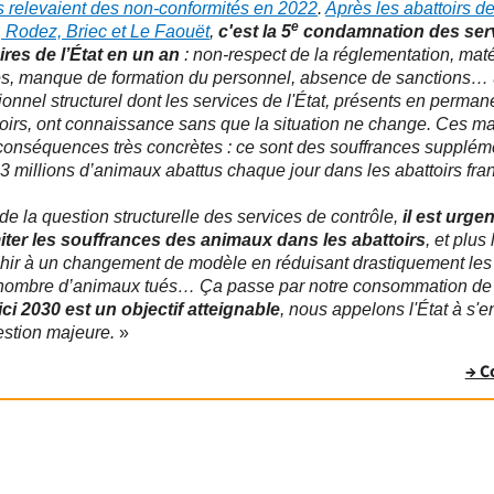
s relevaient des non-conformités en 2022
.
Après les abattoirs d
e
, Rodez, Briec et Le Faouët
,
c'est la 5
condamnation des ser
ires de l’État en un an
: non-respect de la réglementation, maté
és, manque de formation du personnel, absence de sanctions…
ionnel structurel dont les services de l'État, présents en perma
toirs, ont connaissance sans que la situation ne change. Ces 
conséquences très concrètes : ce sont des souffrances supplém
 3 millions d’animaux abattus chaque jour dans les abattoirs fra
de la question structurelle des services de contrôle,
il est urgen
iter les souffrances des animaux dans les abattoirs
, et plus
chir à un changement de modèle en réduisant drastiquement les
 nombre d’animaux tués… Ça passe par notre consommation de 
ici 2030 est un objectif atteignable
, nous appelons l'État à s'
estion majeure.
»
→ C