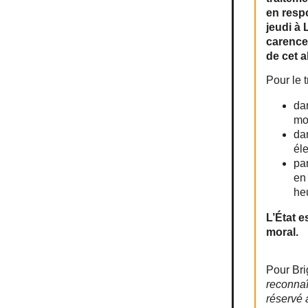
en resp
jeudi à 
carences
de cet a
Pour le t
da
mo
dan
éle
pa
en
heu
L’État 
moral.
Pour Bri
reconnaî
réservé 