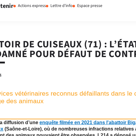
tenir
Actions express
Lettre d'info
Espace presse
TOIR DE CUISEAUX (71) : L’ÉTA
AMNÉ POUR DÉFAUT DE CONT
4
ices vétérinaires reconnus défaillants dans le 
age des animaux
la diffusion d’une
enquête filmée en 2021 dans l'abattoir Bi
ux
(Saône-et-Loire), où de nombreuses infractions relatives
ent des animaux pouvaient être observées, L214 a déposé u