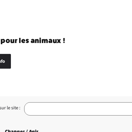
 pour les animaux !
nfo
r le site :
Changer / Agir