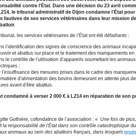
onsabilité contre l’État. Dans une décision du 23 avril com
L214, le tribunal administratif de Dijon condamne l’État pour
 fautives de ses services vétérinaires dans leur mission d
battoir.
ribunal, les services vétérinaires de l’État ont été défaillants :
ns l'identification des signes de conscience des animaux incap
uvoir et abattus sur place et le traitement des manquements en r
s le contrôle de l'utilisation d'appareils soumettant les animau
ctriques ;
r l'insuffisance des mesures prises dans le cadre des manquem
 matière d'alimentation des bovins demeurant en attente plus d
res avant d'être abattus.
est condamné à verser 2 000 € à L214 en réparation de son p
gitte Gothière, cofondatrice de l'association : «
Une fois de plus,
t la responsabilité de l'État dans son contrôle catastrophique du
aux animaux au sein des abattoirs français, dans lesquels
envir