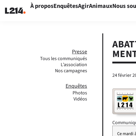
À propos
Enquêtes
Agir
Animaux
Nous sou
ABAT
MENT
Presse
Tous les communiqués
L’association
Nos campagnes
24 février 
Enquêtes
Photos
Vidéos
Communiqué
Ce mardi à