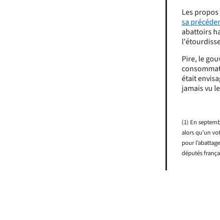
Les propos 
sa précéde
abattoirs h
l'étourdiss
Pire, le go
consommateu
était envis
jamais vu le
(1) En septembr
alors qu’un vo
pour l’abattage
députés frança