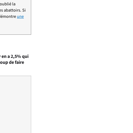
oublié la
s abattoirs. Si
 démontre
une
y en a 2,5% qui
coup de faire