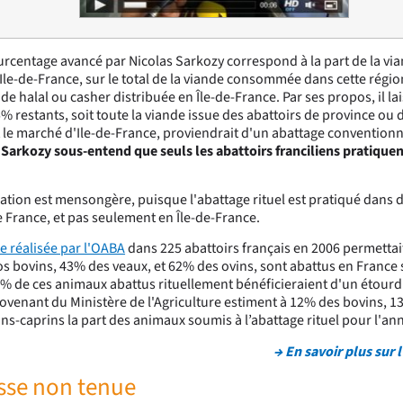
ourcentage avancé par Nicolas Sarkozy correspond à la part de la vi
'Ile-de-France, sur le total de la viande consommée dans cette région
nde halal ou casher distribuée en Île-de-France. Par ses propos, il l
% restants, soit toute la viande issue des abattoirs de province ou d
 le marché d'Ile-de-France, proviendrait d'un abattage convention
 Sarkozy sous-entend que seuls les abattoirs franciliens pratiquen
mation est mensongère, puisque l'abattage rituel est pratiqué dan
e France, et pas seulement en Île-de-France.
 réalisée par l'OABA
dans 225 abattoirs français en 2006 permettai
s bovins, 43% des veaux, et 62% des ovins, sont abattus en France s
2% de ces animaux abattus rituellement bénéficieraient d'un étour
venant du Ministère de l'Agriculture estiment à 12% des bovins, 1
ns-caprins la part des animaux soumis à l’abattage rituel pour l'an
→ En savoir plus sur 
se non tenue