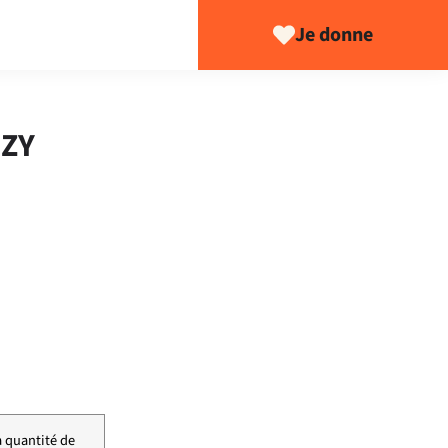
Je donne
OZY
a quantité de