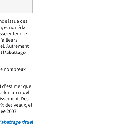
ande issue des
, et non à la
aisse entendre
'ailleurs
nel. Autrement
t l'abattage
s de nombreux
t d'estimer que
elon un rituel.
dissement. Des
3% des veaux, et
née 2007.
l'abattage rituel