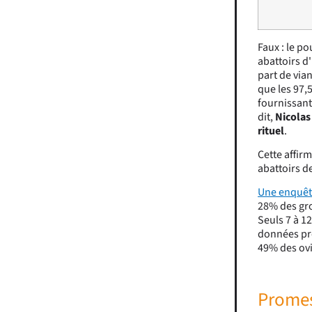
Faux : le p
abattoirs d
part de via
que les 97,5
fournissant
dit,
Nicolas
rituel
.
Cette affir
abattoirs d
Une enquête
28% des gro
Seuls 7 à 1
données pro
49% des ovi
Promes