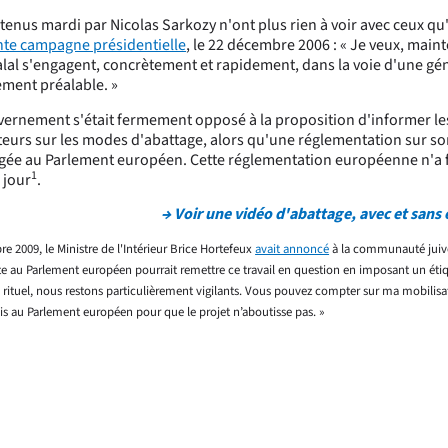
tenus mardi par Nicolas Sarkozy n'ont plus rien à voir avec ceux qu'
nte campagne présidentielle
, le 22 décembre 2006 : « Je veux, main
alal s'engagent, concrètement et rapidement, dans la voie d'une gé
ement préalable. »
uvernement s'était fermement opposé à la proposition d'informer le
rs sur les modes d'abattage, alors qu'une réglementation sur so
agée au Parlement européen. Cette réglementation européenne n'a 
1
 jour
.
→ Voir une vidéo d'abattage, avec et san
e 2009, le Ministre de l'Intérieur Brice Hortefeux
avait annoncé
à la communauté juive
te au Parlement européen pourrait remettre ce travail en question en imposant un éti
 rituel, nous restons particulièrement vigilants. Vous pouvez compter sur ma mobilisat
is au Parlement européen pour que le projet n’aboutisse pas. »