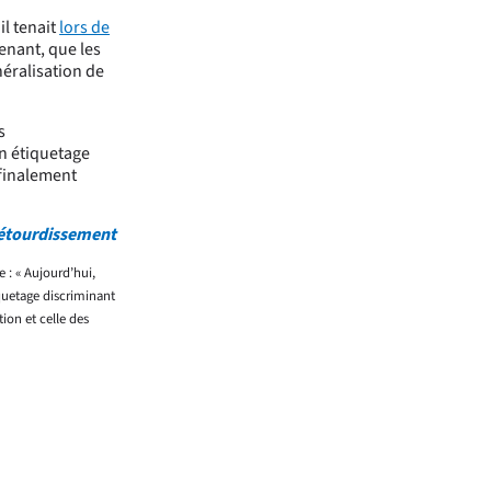
il tenait
lors de
tenant, que les
néralisation de
s
n étiquetage
finalement
s étourdissement
 : « Aujourd’hui,
quetage discriminant
ion et celle des