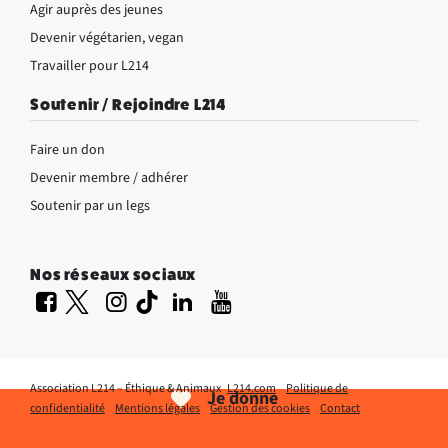
Agir auprès des jeunes
Devenir végétarien, vegan
Travailler pour L214
Soutenir / Rejoindre L214
Faire un don
Devenir membre / adhérer
Soutenir par un legs
Nos réseaux sociaux
Association L214 – Éthique & Animaux
L214.com
Politique de
Je donne
confidentialité
Mentions légales
Gestion des cookies
Contact