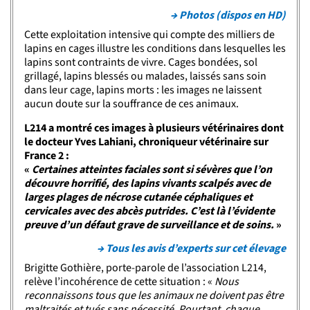
→ Photos (dispos en HD)
Cette exploitation intensive qui compte des milliers de
lapins en cages illustre les conditions dans lesquelles les
lapins sont contraints de vivre. Cages bondées, sol
grillagé, lapins blessés ou malades, laissés sans soin
dans leur cage, lapins morts : les images ne laissent
aucun doute sur la souffrance de ces animaux.
L214 a montré ces images à plusieurs vétérinaires dont
le docteur Yves Lahiani, chroniqueur vétérinaire sur
France 2 :
«
Certaines atteintes faciales sont si sévères que l’on
découvre horrifié, des lapins vivants scalpés avec de
larges plages de nécrose cutanée céphaliques et
cervicales avec des abcès putrides. C’est là l’évidente
preuve d’un défaut grave de surveillance et de soins.
»
→ Tous les avis d’experts sur cet élevage
Brigitte Gothière, porte-parole de l’association L214,
relève l’incohérence de cette situation : «
Nous
reconnaissons tous que les animaux ne doivent pas être
maltraités et tués sans nécessité. Pourtant, chaque