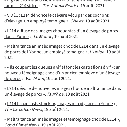
farm – L214 video
»,
The Animal Reader
, 19 août 2021.
«
VIDÉO: L214 dénonce le calvaire vécu par des cochons
d’élevage, un employé témoigne
»,
CNews
, 19 août 2021.
«
L214 diffuse des images choquantes d’un élevage de porcs
dans l’Yonne
»,
Le Monde
, 19 août 2021.
«
Maltraitance animale: images choc de L214 dans un élevage
de porcs de l’Yonne, un employé témoigne
»,
L’Union
, 19 août
2021.
«
« Ils coupent les queues à vif et font les castrations à vif »: un
nouveau témoignage choc d’un ancien employé d’un élevage
de porcs
»,
Var-Matin
, 19 août 2021.
«
L214 dévoile de nouvelles images choc de maltraitance dans
un élevage de porcs
»,
7sur7.be
, 19 août 2021.
«
L214 broadcasts shocking images of a pig farm in Yonne
»,
The Canadian News
, 19 août 2021.
«
Maltraitance animale: images et témoignage choc de L214
»,
Good Planet News
, 19 août 2021.