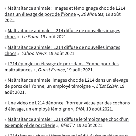
«
Maltraitance animale : Images et témoignage choc de L214
dans un élevage de porc de l’Yonne
»,
20 Minutes
, 19 août
2021.
«
Maltraitance animale : L214 diffuse de nouvelles images
chocs
»,
Le Point
, 19 août 2021.
«
Maltraitance animale : L214 diffuse de nouvelles images
chocs
»,
Yahoo News
, 19 août 2021.
«
L214 épingle un élevage de porc dans l’Yonne pour des
maltraitances
»,
Ouest France
, 19 août 2021.
«
Maltraitance animale: images choc de L214 dans un élevage
de porcs de l’Yonne, un employé témoigne
»,
L’Est Éclair
, 19
août 2021.
«
Une vidéo de L214 dénonce l’horreur vécue par des cochons
d’élevage, un employé témoigne
»,
DNA
, 19 août 2021.
«
Maltraitance animale : L214 diffuse le témoignage choc d’un
ex-employé de porcherie
»,
BFMTV
, 19 août 2021.
«
L214 : images choc et témoignage inédit, à visage découvert,