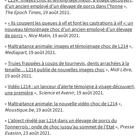
d’un ancien employé d’un élevage de porcs dans l’Yonne
»,
The Epoch Times
, 19 août 2021.
«
« Ils coupent les queues à vif et font les castrations à vif »: un
nouveau témoignage choc d’un ancien employé d’un élevage
de porcs
»,
Nice Matin
, 19 août 2021.
«
Maltraitance animale: images et témoignage choc de L214
»,
Mediapart
, 19 août 2021.
«
Truies frappées à coups de tournevis, dents arrachées à la
tenaille… L214 publie de nouvelles images choc
»,
Midi Libre
,
19 août 2021.
«
Vidéo L214 : un lanceur d’alerte témoigne à visage découvert,
une première
»,
Science et Avenir
, 19 août 2021.
«
Maltraitance animale: la nouvelle vidéo choc de L214
»,
Moustique.be
, 19 août 2021.
«
L’abject révélé par L214 dans un élevage de porcs du
Tonnerrois : onde de choc jusqu’au sommet de l’Etat
»,
Presse
Evasion
, 23 août 2021.