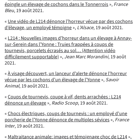
épingle un élevage de cochons dans le Tonnerrois
»,
France
Bleu
, 19 août 2021.
«
Une vidéo de L214 dénonce l’horreur vécue par des cochons
d’élevage, un employé témoigne
»,
L’Alsace
, 19 août 2021.
«
L214 : Nouvelles images d’horreur dans un élevage à Annay-
sur-Serein dans l’Yonne : Truies frappées à coups de
tournevis, porcelets écrasés au sol… (Attention vidéo
difficilement supportable)
»,
Jean Marc Morandini
, 19 août
2021.
«
À visage découvert, un lanceur d’alerte dénonce l’horreur
vécue par les cochons d’un élevage de l’Yonne
»,
Savoir
Animal
, 19 août 2021.
«
Coups de tournevis, coupe à vif, dents arrachées : L214
dénonce un élevage
»,
Radio Scoop
, 19 août 2021.
«
Chocs électriques, coups de tournevis : un employé d’une
porcherie de l’Yonne dénonce de multiples sévices
»,
France
Inter
, 19 août 2021.
«
Maltraitance animale: images et témoignage choc de L214
»,