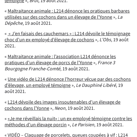
témoigne
»,
Brut
, 19 août 2021.
«
Maltraitance animale : L214 dénonce les pratiques barbares
utilisées sur des cochons dans un élevage de l’Yonne
»,
La
Dépêche
, 19 août 2021.
«
« J’en faisais des cauchemars » : L214 dévoile le témoignage
choc d’un ex-employé d’élevage de cochons
»,
L’Obs
, 19 août
2021.
«
Maltraitance animale : l’association L214 dénonce les
pratiques d’un élevage de porcs de l’Yonne
»,
France 3
Bourgogne Franche-Comté
, 19 août 2021.
«
Une vidéo de L214 dénonce l’horreur vécue par des cochons
d’élevage, un employé témoigne
»,
Le Dauphiné Libéré
, 19
août 2021.
«
L214 dévoile des images insoutenables d’un élevage de
cochons dans l’Yonne
»,
Neon
, 19 août 2021.
«
«Je me réveillais la nuit» : un ex-employé témoigne contre les
méthodes d’un élevage porcin
»,
Le Parisien
, 19 août 2021.
«
VIDÉO – Claquage de porcelets, queues coupées à vif : L214