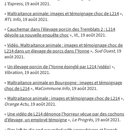
L’Express
, 19 août 2021.
«
Maltraitance animale: images et témoignage choc de L214
»,
RTL Info
, 19 août 2021.
«
Cauchemar dans l’élevage porcin des Tremblats 2 : L214
dévoile sa nouvelle enquête choc
»,
VL
, 19 août 2021.
«
Vidéo. Maltraitance animale : images et témoignage choc de
L214 dans un élevage de porcs dans l’Yonne
»,
Sud Ouest
, 19
août 2021.
«
Un élevage porcin de l’Yonne épinglé par L214 (vidéo)
»,
Vibration
, 19 août 2021.
«
Maltraitance animale en Bourgogne : images et témoignage
choc de L214
»,
MaCommune.Info
, 19 août 2021.
«
Maltraitance animale : images et témoignage choc de L214
»,
Orange Actu
, 19 août 2021.
«
Une vidéo de L214 dénonce l’horreur vécue par des cochons
d’élevage, un employé témoigne
»,
Le Progrès
, 19 août 2021.
«
Pigs left to die and wounded with screwdrivers at French