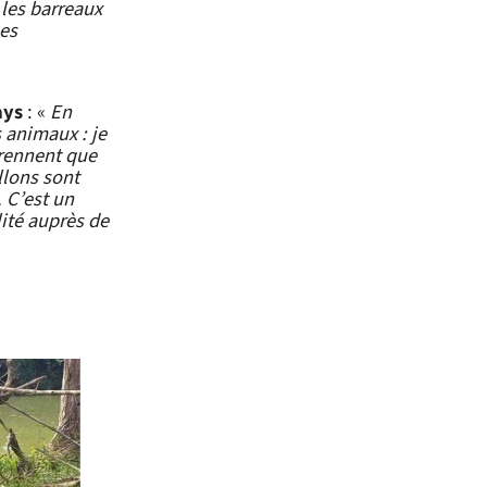
 les barreaux
ses
ays
: «
En
 animaux : je
prennent que
llons sont
. C’est un
lité auprès de