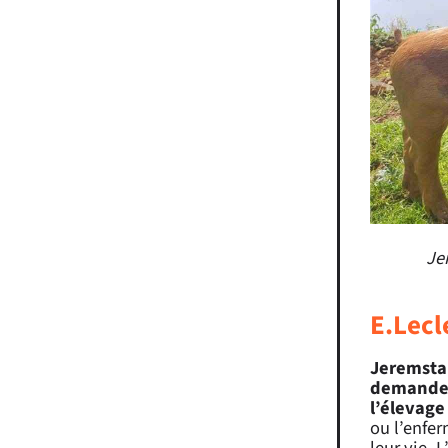
Je
E.Lecle
Jeremstar
demande à
l’élevage
ou l’enfer
leur vie. 