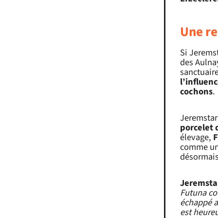
Une re
Si Jeremst
des Aulnay
sanctuaire
l’influen
cochons
.
Jeremstar
porcelet 
élevage,
F
comme une 
désormais
Jeremstar
Futuna cou
échappé au
est heureu