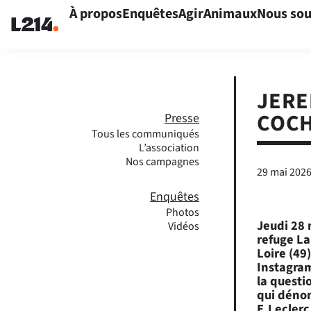
À propos
Enquêtes
Agir
Animaux
Nous sou
JERE
COC
Presse
Tous les communiqués
L’association
Nos campagnes
29 mai 202
Enquêtes
Photos
Jeudi 28 
Vidéos
refuge La
Loire (49
Instagram
la questi
qui dénon
E.Leclerc