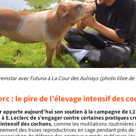
remstar avec Futuna à La Cour des Aulnays (photo libre de 
rc : le pire de l’élevage intensif des c
 apporte aujourd’hui son soutien à la campagne de L2
 E.Leclerc de s’engager contre certaines pratiques cr
 intensif des cochons
, comme les mutilations routinières 
mement des truies reproductrices en cage pendant près de 
L’association de défense des animaux a rendu publiques le