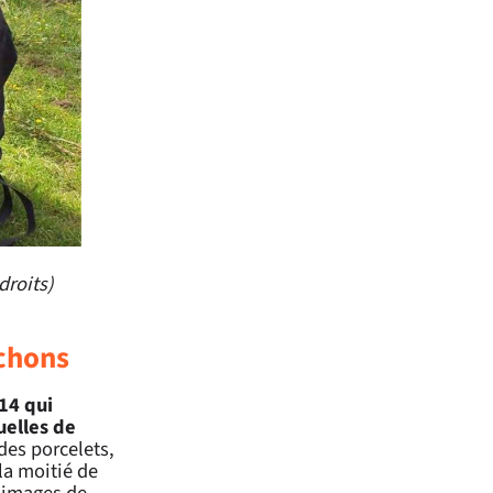
droits)
ochons
14 qui
uelles de
des porcelets,
la moitié de
s images de