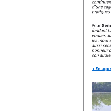
continuent
d’une cag
pratiques 
Pour
Gene
fondant L
voulais au
les mouton
aussi sens
honneur d’
son audie
→ En appr