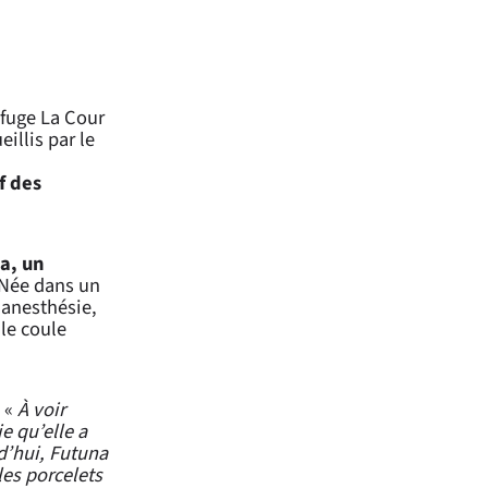
efuge La Cour
illis par le
,
f des
a, un
. Née dans un
 anesthésie,
le coule
: «
À voir
e qu’elle a
d’hui, Futuna
les porcelets