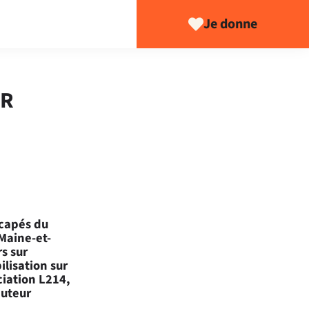
Je donne
UR
scapés du
 Maine-et-
s sur
ilisation sur
ciation L214,
buteur