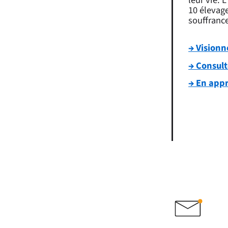
10 élevag
souffrance
→ Visionn
→ Consult
→ En appr