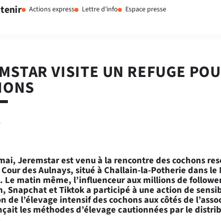
tenir
Actions express
Lettre d'info
Espace presse
MSTAR VISITE UN REFUGE PO
HONS
6
mai, Jeremstar est venu à la rencontre des cochons re
 Cour des Aulnays, situé à Challain-la-Potherie dans le
). Le matin même, l’influenceur aux millions de follower
, Snapchat et Tiktok a participé à une action de sensib
on de l’élevage intensif des cochons aux côtés de l’asso
çait les méthodes d’élevage cautionnées par le distri
.