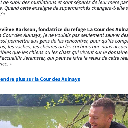
 de subir des mutilations et sont séparés de leur mère par
e. Quand cette enseigne de supermarchés changera-t-elle 
?
»
viève Karlsson, fondatrice du refuge La Cour des Auln
a Cour des Aulnays, je ne voulais pas seulement sauver des
ssi permettre aux gens de les rencontrer, pour qu’ils com
s, les vaches, les chèvres ou les cochons que nous accuei
ibles que les chiens ou les chats qui vivent sur le domaine
accueillir Jeremstar, qui peut se faire le relais de cette réa
nce.
»
endre plus sur la Cour des Aulnays