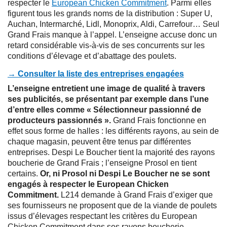
respecter le
European Chicken Commitment
. Parmi elles
figurent tous les grands noms de la distribution : Super U,
Auchan, Intermarché, Lidl, Monoprix, Aldi, Carrefour… Seul
Grand Frais manque à l’appel. L’enseigne accuse donc un
retard considérable vis-à-vis de ses concurrents sur les
conditions d’élevage et d’abattage des poulets.
→ Consulter la liste des entreprises engagées
L’enseigne entretient une image de qualité à travers
ses publicités, se présentant par exemple dans l’une
d’entre elles comme « Sélectionneur passionné de
producteurs passionnés ».
Grand Frais fonctionne en
effet sous forme de halles : les différents rayons, au sein de
chaque magasin, peuvent être tenus par différentes
entreprises. Despi Le Boucher tient la majorité des rayons
boucherie de Grand Frais ; l’enseigne Prosol en tient
certains.
Or, ni Prosol ni Despi Le Boucher ne se sont
engagés à respecter le European Chicken
Commitment.
L214 demande à Grand Frais d’exiger que
ses fournisseurs ne proposent que de la viande de poulets
issus d’élevages respectant les critères du European
Chicken Commitment dans ses rayons boucherie.