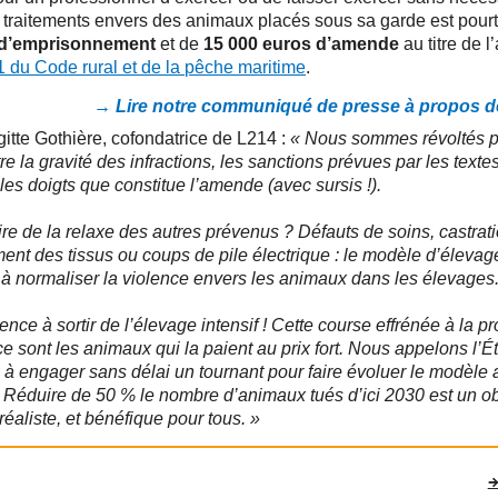
traitements envers des animaux placés sous sa garde est pourt
 d’emprisonnement
et de
15 000 euros d’amende
au titre de l’
1 du Code rural et de la pêche maritime
.
→ Lire notre communiqué de presse à propos de
gitte Gothière, cofondatrice de L214 :
« Nous sommes révoltés p
re la gravité des infractions, les sanctions prévues par les textes 
 les doigts que constitue l’amende (avec sursis !).
ire de la relaxe des autres prévenus ? Défauts de soins, castrat
ent des tissus ou coups de pile électrique : le modèle d’élevage
à normaliser la violence envers les animaux dans les élevages
gence à sortir de l’élevage intensif ! Cette course effrénée à la p
e sont les animaux qui la paient au prix fort. Nous appelons l’Éta
e à engager sans délai un tournant pour faire évoluer le modèle 
. Réduire de 50 % le nombre d’animaux tués d’ici 2030 est un ob
réaliste, et bénéfique pour tous. »
→