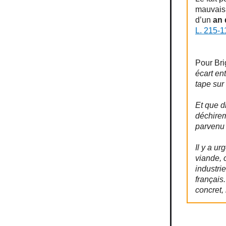
mauvais 
d’un
an
L. 215-1
Pour Bri
écart ent
tape sur
Et que d
déchirem
parvenu 
Il y a ur
viande, c
industri
français
concret, 