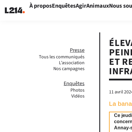
À propos
Enquêtes
Agir
Animaux
Nous sou
ÉLEV
PEIN
Presse
Tous les communiqués
ET R
L’association
INFR
Nos campagnes
Enquêtes
Photos
11 avril 202
Vidéos
La banal
Ce jeudi
concern
Annay-s