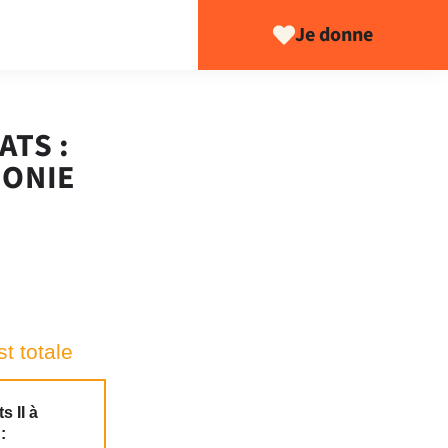
Je donne
ATS :
GONIE
t totale
 II à
: