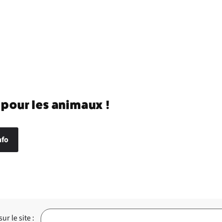
 pour les animaux !
nfo
r le site :