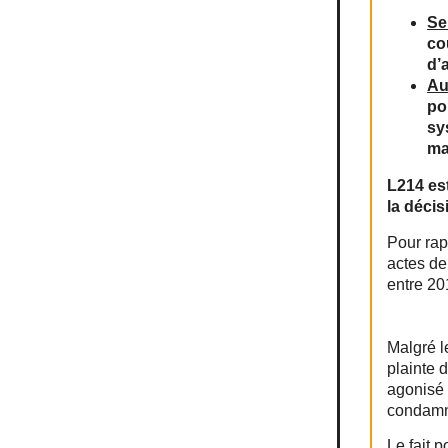
Se
co
d’
Au
po
sy
ma
L214 est
la décis
Pour rap
actes de
entre 20
Malgré le
plainte 
agonisé 
condamna
Le fait 