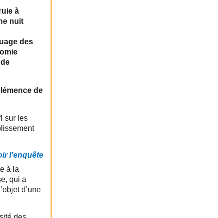
ruie à
ne nuit
quage des
tomie
 de
 clémence de
4 sur les
blissement
ir l’enquête
e à la
e, qui a
l’objet d’une
sité des