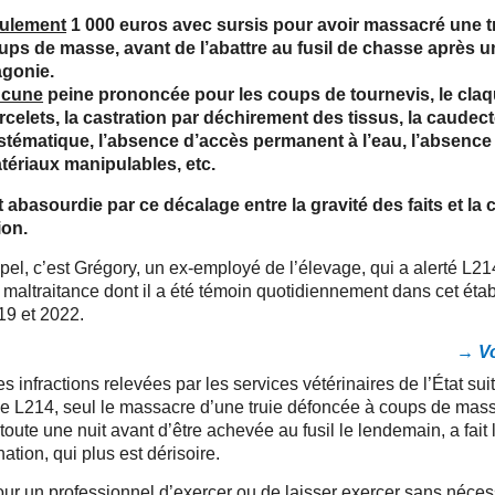
ulement
1 000 euros avec sursis pour avoir massacré une t
ups de masse, avant de l’abattre au fusil de chasse après u
agonie.
cune
peine prononcée pour les coups de tournevis, le cla
rcelets, la castration par déchirement des tissus, la caudec
stématique, l’absence d’accès permanent à l’eau, l’absence
tériaux manipulables, etc.
 abasourdie par ce décalage entre la gravité des faits et la
ion.
pel, c’est Grégory, un ex-employé de l’élevage, qui a alerté L21
 maltraitance dont il a été témoin quotidiennement dans cet éta
19 et 2022.
→ Vo
s infractions relevées par les services vétérinaires de l’État suit
de L214, seul le massacre d’une truie défoncée à coups de mass
toute une nuit avant d’être achevée au fusil le lendemain, a fait 
tion, qui plus est dérisoire.
pour un professionnel d’exercer ou de laisser exercer sans néces