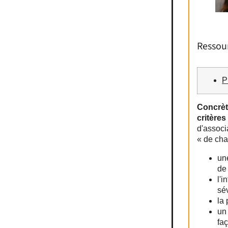
Ressour
P
Concrèt
critère
d'associ
« de chai
un
de 
l'
sé
la
un
fa