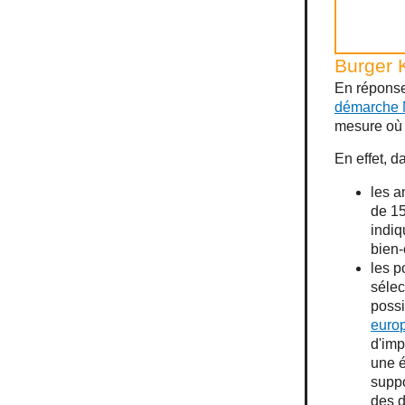
Burger K
En réponse 
démarche N
mesure où e
En effet, d
les a
de 1
indiq
bien-
les p
sélec
possi
euro
d'imp
une 
suppo
des d