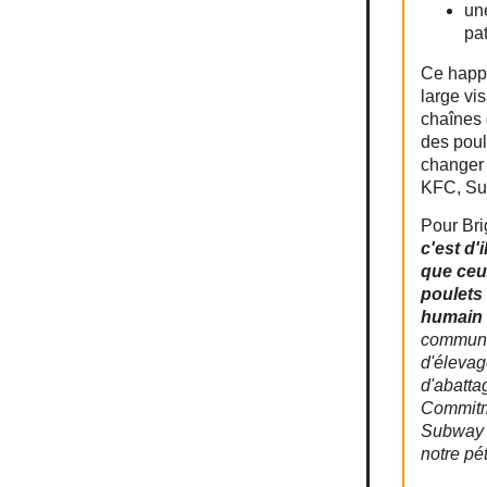
un
pat
Ce happ
large vis
chaînes 
des poul
changer 
KFC, Su
Pour Bri
c'est d'
que ceu
poulets
humain 
communic
d'élevag
d'abatta
Commitme
Subway o
notre pé