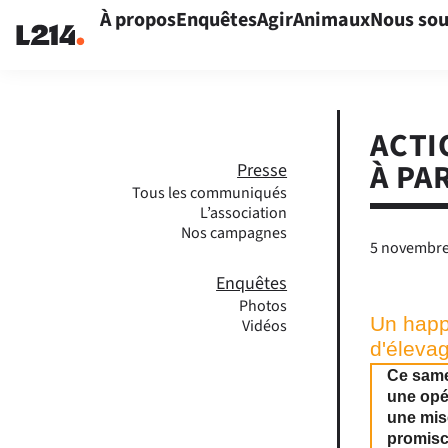
À propos
Enquêtes
Agir
Animaux
Nous sou
ACTI
À PA
Presse
Tous les communiqués
L’association
Nos campagnes
5 novembre
Enquêtes
Photos
Un happ
Vidéos
d'élevag
Ce same
une opér
une mise
promiscu