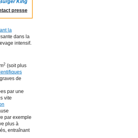
 Burger King
tact presse
ant la
isante dans la
levage intensif.
2
/m
(soit plus
ientifiques
 graves de
ées par une
s vite
on
cause
re par exemple
ive plus à
és, entraînant