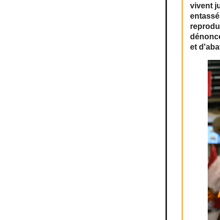
vivent j
entassé
reprodui
dénonce
et d'aba