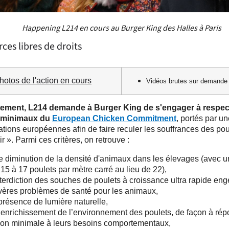
Happening L214 en cours au Burger King des Halles à Paris
ces libres de droits
hotos de l'action en cours
Vidéos brutes sur demande
ement, L214 demande à Burger King de s'engager à respect
s minimaux du
European Chicken Commitment
, portés par un
ations européennes afin de faire reculer les souffrances des pou
r ». Parmi ces critères, on retrouve :
e diminution de la densité d'animaux dans les élevages (avec
15 à 17 poulets par mètre carré au lieu de 22),
interdiction des souches de poulets à croissance ultra rapide en
vères problèmes de santé pour les animaux,
 présence de lumière naturelle,
 enrichissement de l’environnement des poulets, de façon à ré
çon minimale à leurs besoins comportementaux,