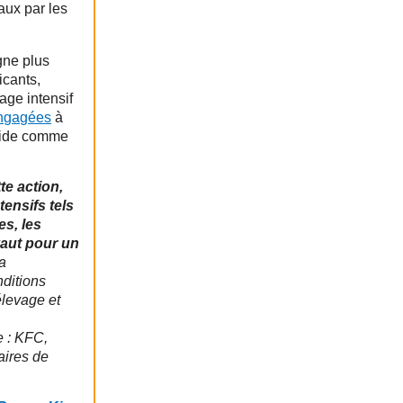
aux par les
gne plus
icants,
age intensif
engagées
à
apide comme
te action,
tensifs tels
s, les
vaut pour un
a
nditions
élevage et
e : KFC,
aires de