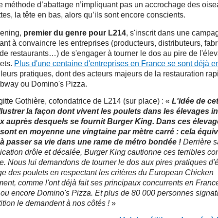
e méthode d’abattage n’impliquant pas un accrochage des oise
tes, la tête en bas, alors qu’ils sont encore conscients.
ening,
premier du genre pour L214
, s'inscrit dans une campa
ant à convaincre les entreprises (producteurs, distributeurs, fabr
de restaurants…) de s'engager à tourner le dos au pire de l'élev
ets.
Plus d'une centaine d'entreprises en France se sont déjà 
leurs pratiques, dont des acteurs majeurs de la restauration r
bway ou Domino's Pizza.
gitte Gothière, cofondatrice de L214 (sur place) : «
L'idée de cet
illustrer la façon dont vivent les poulets dans les élevages in
x auprès desquels se fournit Burger King. Dans ces élevage
 sont en moyenne une vingtaine par mètre carré : cela équi
à passer sa vie dans une rame de métro bondée !
Derrière s
ation drôle et décalée, Burger King cautionne ces terribles co
e. Nous lui demandons de tourner le dos aux pires pratiques d'
ge des poulets en respectant les critères du European Chicken
nt, comme l'ont déjà fait ses principaux concurrents en Franc
u encore Domino's Pizza. Et plus de 80 000 personnes signat
tition le demandent à nos côtés !
»