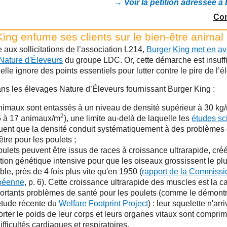
→ Voir la pétition adressée à
Con
ing enfume ses clients sur le bien-être animal
aux sollicitations de l’association L214,
Burger King met en av
ature d'Éleveurs
du groupe LDC. Or, cette démarche est insuff
lle ignore des points essentiels pour lutter contre le pire de l’é
ans les élevages Nature d’Éleveurs fournissant Burger King :
nimaux sont entassés à un niveau de densité supérieur à 30 kg
2
5 à 17 animaux/m
), une limite au-delà de laquelle les
études sc
uent que la densité conduit systématiquement à des problèmes
être pour les poulets ;
oulets peuvent être issus de races à croissance ultrarapide, cré
tion génétique intensive pour que les oiseaux grossissent le plu
ble, près de 4 fois plus vite qu'en 1950 (
rapport de la Commissi
péenne
, p. 6). Cette croissance ultrarapide des muscles est la 
ortants problèmes de santé pour les poulets (comme le démont
étude récente du
Welfare Footprint Project
) : leur squelette n'arr
rter le poids de leur corps et leurs organes vitaux sont comprim
ifficultés cardiaques et respiratoires.