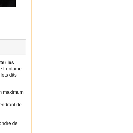
er les
e trentaine
lets dits
 un maximum
gendrant de
pondre de