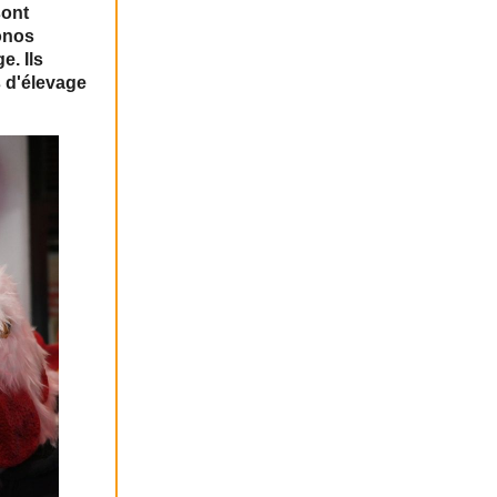
sont
onos
e. Ils
s d'élevage