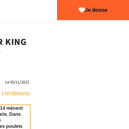
Je donne
R KING
S
Le 05/11/2022
 conditions
214 mènent
aris. Dans
e
les poulets