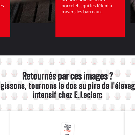
es
porcelets, qui les tètent à
travers les barreaux.
Retournés par ces images ?
gissons, tournons le dos au pire de l'éleva
intensif chez E.Leclerc