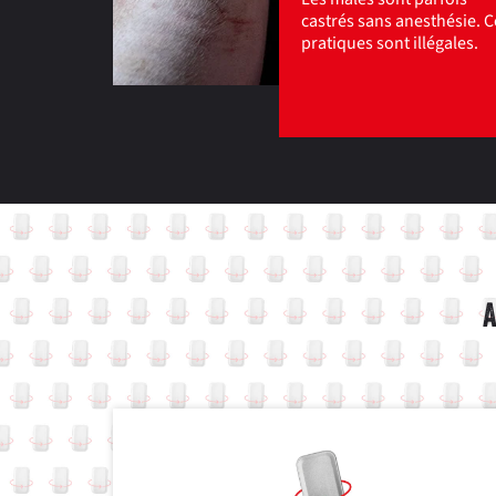
castrés sans anesthésie. C
pratiques sont illégales.
A