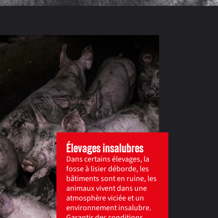
Élevages insalubres
Dans certains élevages, la
fosse à lisier déborde, les
bâtiments sont en ruine, les
animaux vivent dans une
atmosphère viciée et un
environnement insalubre.
Garantir des conditions