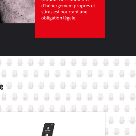
d’hébergement propres et
sûres est pourtant une
obligation légale.
ge