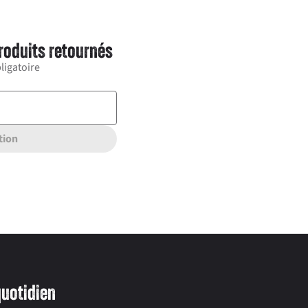
roduits retournés
ligatoire
tion
quotidien