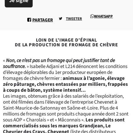
Je signe
WHATSAPP
TWEETER
PARTAGER
LOIN DE L’IMAGE D’ÉPINAL
DE LA PRODUCTION DE FROMAGE DE CHÈVRE
«
Non, ce n’est pas un fromage qui peut justifier tant de
souffrance.
» Isabelle Adjani et L214 dénoncent les conditions
d’élevage déplorables du 1er producteur européen de
fromages de chèvre fermier :
animaux à l’agonie, élevage
zéro pâturage, chèvres entassées par milliers, frappées
à coups de bâton, système intensif…
Les images, obtenues grâce à des salariés de l’exploitation,
ont été filmées dans l’élevage de l’entreprise Chevenet à
Saint-Maurice-de-Satonnay en Saône-et-Loire. Plus de 4
millions de fromages sont produits chaque année dont
2 sont
sous AOP « Charolais
» et « Mâconnais
».
Les produits sont
commercialisés
sous les marques Grandjean, Le
Chevrier des Crays, Chevenet
(
liste des distributeurs