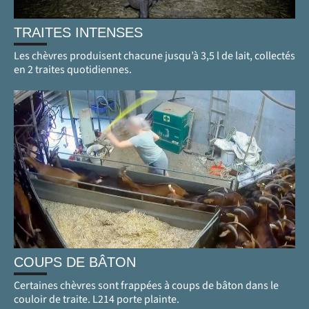
TRAITES INTENSES
Les chèvres produisent chacune jusqu’à 3,5 l de lait, collectés
en 2 traites quotidiennes.
COUPS DE BÂTON
Certaines chèvres sont frappées à coups de bâton dans le
couloir de traite. L214 porte plainte.