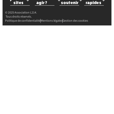
sites
agir ?
soutenir
rapides
© 2025 Association L214.
Tous droits réservés.
Politique de confidentialité
Mentions légales
Gestion des cookies