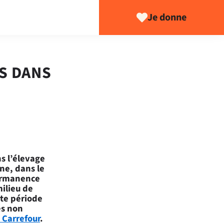
Je donne
S DANS
s l’élevage
ne, dans le
permanence
milieu de
tte période
es non
 Carrefour
.