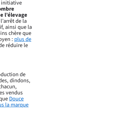
 initiative
nombre
e l’élevage
’arrêt de la
f, ainsi que la
oins chère que
toyen :
plus de
e réduire le
oduction de
des, dindons,
chacun,
des vendus
rque
Douce
us la marque