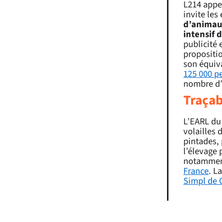
L214 appel
invite les
d’animau
intensif d
publicité 
propositio
son équiva
125 000 p
nombre d’
Traçab
L’EARL du
volailles 
pintades,
l’élevage 
notammen
France
. L
Simpl de 