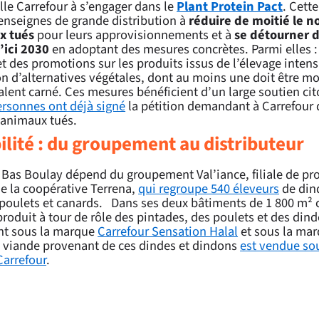
le Carrefour à s’engager dans le
Plant Protein Pact
. Cette
 enseignes de grande distribution à
réduire de moitié le 
x tués
pour leurs approvisionnements et à
se détourner d
’ici 2030
en adoptant des mesures concrètes. Parmi elles : l
et des promotions sur les produits issus de l’élevage intensi
n d’alternatives végétales, dont au moins une doit être m
lent carné. Ces mesures bénéficient d’un large soutien ci
ersonnes ont déjà signé
la pétition demandant à Carrefour d
animaux tués.
ilité : du groupement au distributeur
 Bas Boulay dépend du groupement Val’iance, filiale de pr
de la coopérative Terrena,
qui regroupe 540 éleveurs
de din
 poulets et canards. Dans ses deux bâtiments de 1 800 m² 
produit à tour de rôle des pintades, des poulets et des din
t sous la marque
Carrefour Sensation Halal
et sous la ma
a viande provenant de ces dindes et dindons
est vendue so
Carrefour
.