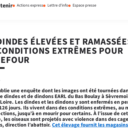
tenir
Actions express
Lettre d'info
Espace presse
DINDES ÉLEVÉES ET RAMASSÉE
CONDITIONS EXTRÊMES POUR
REFOUR
6
blie une enquête dont les images ont été tournées dan
de dindes et de dindons EARL du Bas Boulay à Sèvremoi
Loire. Les dindes et les dindons y sont enfermés en 
26 jours. Ils vivent dans des conditions extrêmes, au 
ections, jusqu’à en mourir pour certains. À l’issue de ce
, les oiseaux sont
projetés avec violence dans des cag
s
, direction l’abattoir.
Cet élevage fournit les magasins