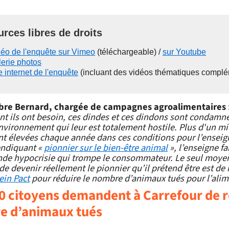
rces libres de droits
éo de l'enquête sur Vimeo
(téléchargeable) /
sur Youtube
erie photos
e internet de l'enquête
(incluant des vidéos thématiques complé
re Bernard, chargée de campagnes agroalimentaires
nt ils ont besoin, ces dindes et ces dindons sont condamné
vironnement qui leur est totalement hostile. Plus d'un mi
nt élevées chaque année dans ces conditions pour l’enseig
endiquant «
pionnier sur le bien-être animal
», l’enseigne fa
nde hypocrisie qui trompe le consommateur. Le seul moye
de devenir réellement le pionnier qu’il prétend être est de 
ein Pact
pour réduire le nombre d’animaux tués pour l’ali
0 citoyens demandent à Carrefour de r
e d’animaux tués