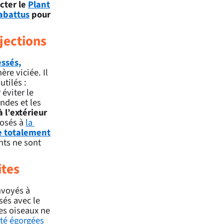
cter le
Plant
abattus
pour
jections
essés,
re viciée. Il
utilés :
éviter le
ndes et les
 l’extérieur
posés à
la
re totalement
nts ne sont
ites
nvoyés à
ssés avec le
es oiseaux ne
été égorgées