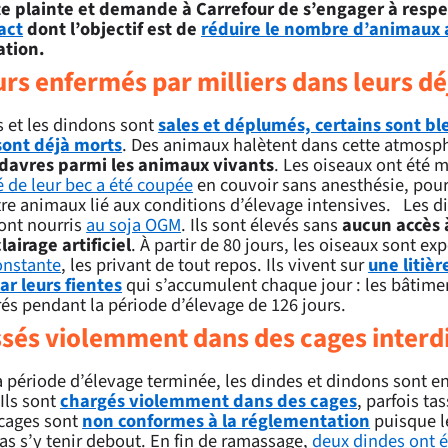
e plainte et demande à Carrefour de s’engager à respe
act
dont l’objectif est de
réduire le nombre d’animaux 
ation.
urs enfermés par milliers dans leurs dé
s et les dindons sont
sales et déplumés, certains sont bl
sont déjà morts
. Des animaux halètent dans cette atmosphè
davres parmi les animaux vivants
. Les oiseaux ont été m
é de leur bec a été coupée
en couvoir sans anesthésie, pour 
re animaux lié aux conditions d’élevage intensives. Les di
ont nourris
au soja OGM
. Ils sont élevés sans
aucun accès à
lairage artificiel
. À partir de 80 jours, les oiseaux sont ex
onstante
, les privant de tout repos. Ils vivent sur
une litiè
ar leurs fientes
qui s’accumulent chaque jour : les bâtime
rés pendant la période d’élevage de 126 jours.
és violemment dans des cages interd
a période d’élevage terminée, les dindes et dindons sont e
 Ils sont
chargés violemment dans des cages
, parfois ta
 cages sont
non conformes à la réglementation
puisque l
as s’y tenir debout. En fin de ramassage,
deux dindes ont 