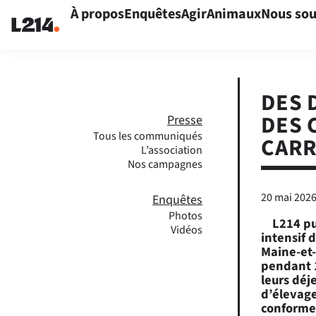
À propos
Enquêtes
Agir
Animaux
Nous sou
DES 
DES 
Presse
Tous les communiqués
CAR
L’association
Nos campagnes
20 mai 202
Enquêtes
Photos
L214 pu
Vidéos
intensif 
Maine-et-
pendant 1
leurs déj
d’élevage
conforme