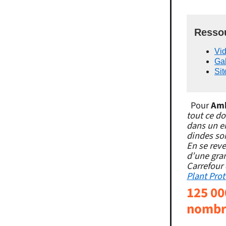
Ressou
Vid
Gal
Sit
Pour
Amb
tout ce do
dans un en
dindes so
En se rev
d’une gra
Carrefour 
Plant Prot
125 00
nombr