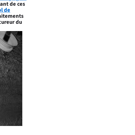
ant de ces
l de
raitements
cureur du