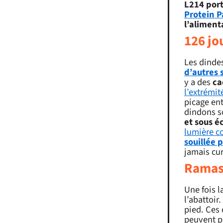
L214 port
Protein P
l’aliment
126 jo
Les dinde
d’autres 
y a des
ca
l’extrémit
picage ent
dindons s
et sous éc
lumière c
souillée p
jamais cu
Ramass
Une fois l
l’abattoir.
pied. Ces
peuvent p