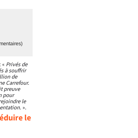
mentaires)
: «
Privés de
s à souffrir
llion de
ne Carrefour.
it preuve
n pour
rejoindre le
mentation.
».
éduire le