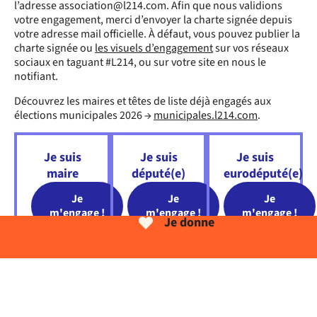
l’adresse
association@l214.com
. Afin que nous validions
votre engagement, merci d’envoyer la charte signée depuis
votre adresse mail officielle. À défaut, vous pouvez publier la
charte signée ou
les
visuels d’engagement
sur vos réseaux
sociaux en taguant #L214, ou sur votre site en nous le
notifiant.
Découvrez les maires et têtes de liste déjà engagés aux
élections municipales 2026 →
municipales.l214.com
.
Je suis
Je suis
Je suis
maire
député(e)
eurodéputé(e)
Je
Je
Je
m'engage !
m'engage !
m'engage !
Je donne
Comprendre les enjeux et les solutions