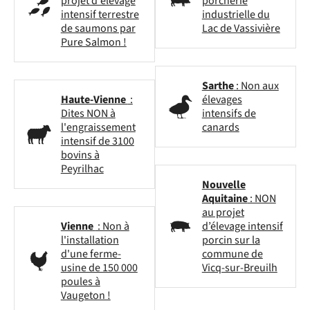
projet d'élevage
porcherie
intensif terrestre
industrielle du
de saumons par
Lac de Vassivière
Pure Salmon !
Sarthe
: Non aux
Haute-Vienne
:
élevages
Dites NON à
intensifs de
l'engraissement
canards
intensif de 3100
bovins à
Peyrilhac
Nouvelle
Aquitaine
: NON
au projet
Vienne
: Non à
d’élevage intensif
l'installation
porcin sur la
d'une ferme-
commune de
usine de 150 000
Vicq-sur-Breuilh
poules à
Vaugeton !