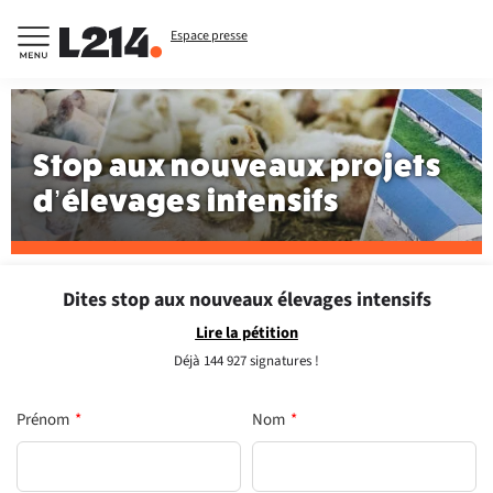
Espace presse
Stop aux nouveaux projets
d’élevages intensifs
Dites stop aux nouveaux élevages intensifs
Lire la pétition
Déjà
144 927
signatures !
Prénom
*
Nom
*