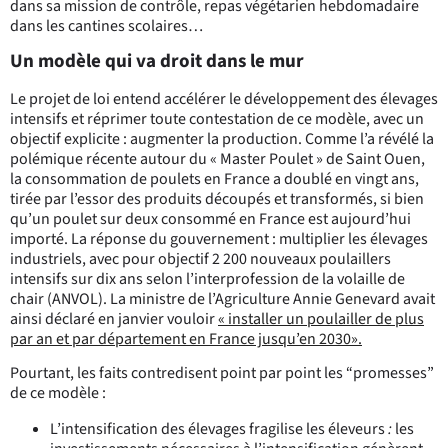
dans sa mission de contrôle, repas végétarien hebdomadaire
dans les cantines scolaires…
Un modèle qui va droit dans le mur
Le projet de loi entend accélérer le développement des élevages
intensifs et réprimer toute contestation de ce modèle, avec un
objectif explicite : augmenter la production. Comme l’a révélé la
polémique récente autour du « Master Poulet » de Saint Ouen,
la consommation de poulets en France a doublé en vingt ans,
tirée par l’essor des produits découpés et transformés, si bien
qu’un poulet sur deux consommé en France est aujourd’hui
importé. La réponse du gouvernement : multiplier les élevages
industriels, avec pour objectif 2 200 nouveaux poulaillers
intensifs sur dix ans selon l’interprofession de la volaille de
chair (ANVOL). La ministre de l’Agriculture Annie Genevard avait
ainsi déclaré en janvier vouloir
« installer un poulailler de plus
par an et par département en France jusqu’en 2030».
Pourtant, les faits contredisent point par point les “promesses”
de ce modèle :
L’intensification des élevages fragilise les éleveurs
:
les