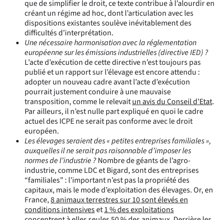
que de simplifier le droit, ce texte contribue à l’alourdir en
créant un régime ad hoc, dont l’articulation avec les
dispositions existantes soulève inévitablement des
difficultés d’interprétation.
Une nécessaire harmonisation avec la réglementation
européenne sur les émissions industrielles (directive IED) ?
L’acte d’exécution de cette directive n’est toujours pas
publié et un rapport sur l’élevage est encore attendu :
adopter un nouveau cadre avant l’acte d’exécution
pourrait justement conduire à une mauvaise
transposition, comme le relevait
un avis du Conseil d’Etat
.
Par ailleurs, il n’est nulle part expliqué en quoi le cadre
actuel des ICPE ne serait pas conforme avec le droit
européen.
Les élevages seraient des « petites entreprises familiales »,
auxquelles il ne serait pas raisonnable d’imposer les
normes de l’industrie ?
Nombre de géants de l’agro-
industrie, comme LDC et Bigard, sont des entreprises
“familiales” : l’important n’est pas la propriété des
capitaux, mais le mode d’exploitation des élevages. Or, en
France,
8 animaux terrestres sur 10 sont élevés en
conditions intensives
et
1 % des exploitations
concentrent à elles seules 50 % des animaux
. Derrière les