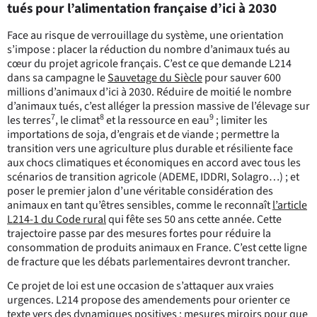
tués pour l’alimentation française d’ici à 2030
Face au risque de verrouillage du système, une orientation
s’impose : placer la réduction du nombre d’animaux tués au
cœur du projet agricole français. C’est ce que demande L214
dans sa campagne le
Sauvetage du Siècle
pour sauver 600
millions d’animaux d’ici à 2030. Réduire de moitié le nombre
d’animaux tués, c’est alléger la pression massive de l’élevage sur
7
8
9
les terres
, le climat
et la ressource en eau
; limiter les
importations de soja, d’engrais et de viande ; permettre la
transition vers une agriculture plus durable et résiliente face
aux chocs climatiques et économiques en accord avec tous les
scénarios de transition agricole (ADEME, IDDRI, Solagro…) ; et
poser le premier jalon d’une véritable considération des
animaux en tant qu’êtres sensibles, comme le reconnaît
l’article
L214-1 du Code rural
qui fête ses 50 ans cette année. Cette
trajectoire passe par des mesures fortes pour réduire la
consommation de produits animaux en France. C’est cette ligne
de fracture que les débats parlementaires devront trancher.
Ce projet de loi est une occasion de s’attaquer aux vraies
urgences. L214 propose des amendements pour orienter ce
texte vers des dynamiques positives : mesures miroirs pour que