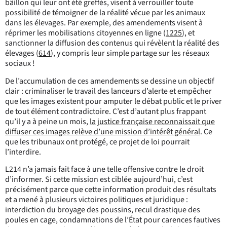
bâillon qui leur ont été greffés, visent à verrouiller toute
possibilité de témoigner de la réalité vécue par les animaux
dans les élevages. Par exemple, des amendements visent à
réprimer les mobilisations citoyennes en ligne (
1225
), et
sanctionner la diffusion des contenus qui révèlent la réalité des
élevages (
614
), y compris leur simple partage sur les réseaux
sociaux !
De l’accumulation de ces amendements se dessine un objectif
clair : criminaliser le travail des lanceurs d’alerte et empêcher
que les images existent pour amputer le débat public et le priver
de tout élément contradictoire. C’est d’autant plus frappant
qu’il y a à peine un mois,
la justice française reconnaissait que
diffuser ces images relève d’une mission d’intérêt général
. Ce
que les tribunaux ont protégé, ce projet de loi pourrait
l’interdire.
L214 n’a jamais fait face à une telle offensive contre le droit
d’informer. Si cette mission est ciblée aujourd’hui, c’est
précisément parce que cette information produit des résultats
et a mené à plusieurs victoires politiques et juridique :
interdiction du broyage des poussins, recul drastique des
poules en cage, condamnations de l’État pour carences fautives