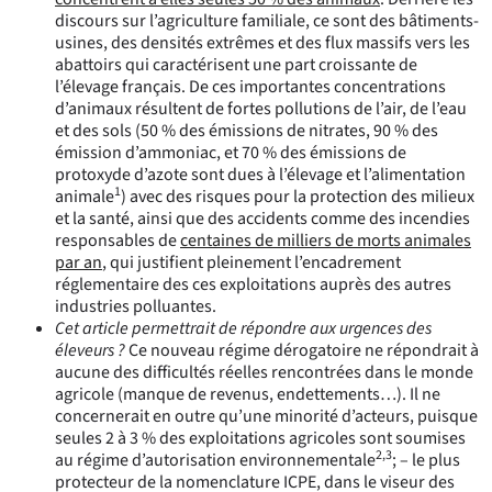
discours sur l’agriculture familiale, ce sont des bâtiments-
usines, des densités extrêmes et des flux massifs vers les
abattoirs qui caractérisent une part croissante de
l’élevage français. De ces importantes concentrations
d’animaux résultent de fortes pollutions de l’air, de l’eau
et des sols (50 % des émissions de nitrates, 90 % des
émission d’ammoniac, et 70 % des émissions de
protoxyde d’azote sont dues à l’élevage et l’alimentation
1
animale
) avec des risques pour la protection des milieux
et la santé, ainsi que des accidents comme des incendies
responsables de
centaines de milliers de morts animales
par an
, qui justifient pleinement l’encadrement
réglementaire des ces exploitations auprès des autres
industries polluantes.
Cet article permettrait de répondre aux urgences des
éleveurs ?
Ce nouveau régime dérogatoire ne répondrait à
aucune des difficultés réelles rencontrées dans le monde
agricole (manque de revenus, endettements…). Il ne
concernerait en outre qu’une minorité d’acteurs, puisque
seules 2 à 3 % des exploitations agricoles sont soumises
2,3
au régime d’autorisation environnementale
;
– le plus
protecteur de la nomenclature ICPE, dans le viseur des