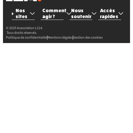
Nos
Comment
Nous
Accès
sites
agir ?
soutenir
rapides
© 2025 Association L214.
Tous droits réservés.
Politique de confidentialité
Mentions légales
Gestion des cookies